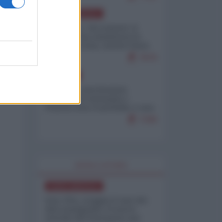
NORD-AMERICA
Il "mistero" dei numeri: il
governo Usa minimizza le
vittime in Iran, mentre fonti
interne...
7679
EUROPA
Mosca: le esercitazioni
nucleari di Germania e
Francia sono il preludio a una
guerra contro la Russia
7349
WORLD AFFAIRS
NORD-AMERICA
Iran-USA, scoppia il caso dei
dati manipolati: il nuovo
metodo del Pentagono per