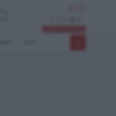
ACCEDI
Abbonati / Sostienici
NIONI
SHOP