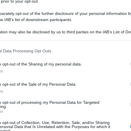
 ufficiali, le prove visive indicano significativi
 prior to your opt-out.
tica militare della Cina. Inoltre questo volo è
rately opt-out of the further disclosure of your personal information by
imbolica: il 26 dicembre coincide infatti con
he IAB’s list of downstream participants.
 presidente Mao Zedong, fondatore della Repubblica
tion may also be disclosed by us to third parties on the IAB’s List of 
 that may further disclose it to other third parties.
ia di sesta generazione in volo accanto al J-20S, un
 that this website/app uses one or more Google services and may gath
l Data Processing Opt Outs
including but not limited to your visit or usage behaviour. You may click 
ne già in forza nella flotta di Pechino. Quest'ultimo,
 to Google and its third-party tags to use your data for below specifi
o opt-out of the Sharing of my personal data.
 svolto il ruolo di aereo di inseguimento per
ogle consent section.
In
el J-20S suggerisce che il volo sia avvenuto presso
ace Corporation (CAC) nella provincia di Sichuan.
o opt-out of the Sale of my Personal Data.
In
to opt-out of processing my Personal Data for Targeted
IZ9BlwjoOc
ing.
In
nk (@Justin_Br0nk)
December 26,
o opt-out of Collection, Use, Retention, Sale, and/or Sharing
ersonal Data that Is Unrelated with the Purposes for which it
lected.