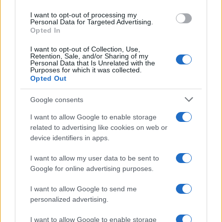
La Redazione de l'AntiDiplomatico
use your data for below specified purposes in below Google
I want to opt-out of processing my
consent section.
Personal Data for Targeted Advertising.
23 Luglio 2026 15:04
Opted In
Il ministro degli Esteri cinese Wang Yi ha esortato gli Stati
I want to opt-out of Collection, Use,
Retention, Sale, and/or Sharing of my
Uniti a rispettare gli interessi fondamentali della Cina, a
Personal Data that Is Unrelated with the
sostenere il principio di "una sola Cina" e a gestire
Purposes for which it was collected.
Opted Out
adeguatamente le divergenze...
Google consents
CINA
I want to allow Google to enable storage
related to advertising like cookies on web or
device identifiers in apps.
I want to allow my user data to be sent to
Google for online advertising purposes.
I want to allow Google to send me
personalized advertising.
I want to allow Google to enable storage