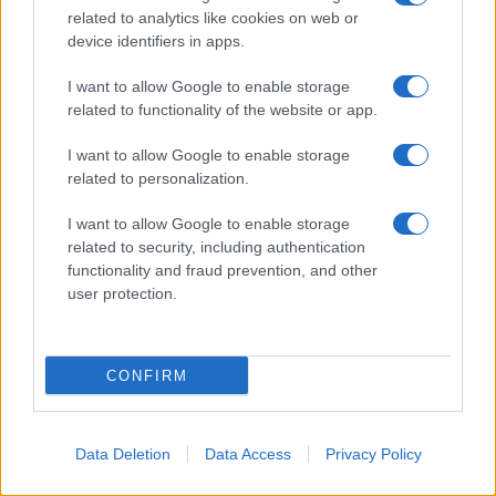
related to analytics like cookies on web or
device identifiers in apps.
I want to allow Google to enable storage
related to functionality of the website or app.
I want to allow Google to enable storage
L'innovazione alimenta l'ascesa
related to personalization.
della Cina nel supercalcolo
I want to allow Google to enable storage
23 Luglio 2026 11:30
related to security, including authentication
functionality and fraud prevention, and other
di Meng Fanzhe - Quotidiano del Popolo Il
user protection.
supercomputer cinese di sviluppato domesticamente
LineShine ha conquistato il primo posto nella 67ª edizione
della classifica TOP500, presentata...
CONFIRM
1
2
3
4
5
6
7
8
9
Data Deletion
Data Access
Privacy Policy