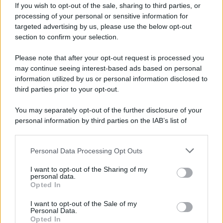
If you wish to opt-out of the sale, sharing to third parties, or
processing of your personal or sensitive information for
targeted advertising by us, please use the below opt-out
section to confirm your selection.
Please note that after your opt-out request is processed you
may continue seeing interest-based ads based on personal
information utilized by us or personal information disclosed to
third parties prior to your opt-out.
You may separately opt-out of the further disclosure of your
personal information by third parties on the IAB’s list of
downstream participants.
Personal Data Processing Opt Outs
This information may also be disclosed by us to third parties
on the IAB’s List of Downstream Participants that may further
I want to opt-out of the Sharing of my
disclose it to other third parties.
personal data.
Opted In
Please note that this website/app uses one or more Google
Il monito della Cina agli Stati Uniti
services and may gather and store information including but
I want to opt-out of the Sale of my
su Taiwan
Personal Data.
not limited to your visit or usage behaviour. You may click to
Opted In
grant or deny consent to Google and its third-party tags to