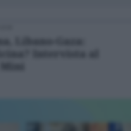
 10:00
a, Libano-Gaza:
icina? Intervista al
 Mini