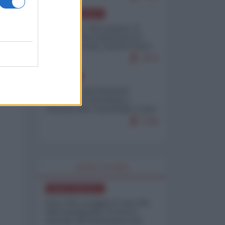
NORD-AMERICA
Il "mistero" dei numeri: il
governo Usa minimizza le
vittime in Iran, mentre fonti
interne...
7673
EUROPA
Mosca: le esercitazioni
nucleari di Germania e
Francia sono il preludio a una
guerra contro la Russia
7335
WORLD AFFAIRS
NORD-AMERICA
Iran-USA, scoppia il caso dei
dati manipolati: il nuovo
metodo del Pentagono per