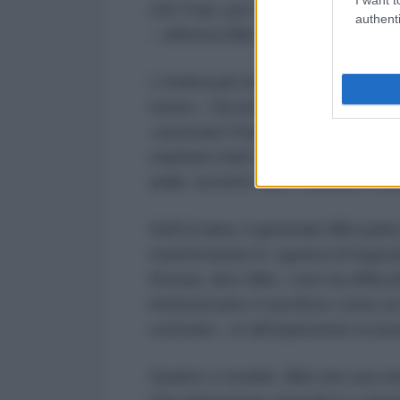
che l'Iran, pur negoziando, subis
authenti
– afferma Mini –. Trump ha perso 
L'ombra più inquietante è Israele
mese». Secondo Mini, i falchi de
«azzerare l'Iran». Ma se Teheran 
ospitano basi Usa, «sarebbe catas
arabi, avverte Mini, «iniziano a d
Sull'Ucraina, il generale Mini parl
trasformatasi in «guerra di logo
Russia, dice Mini, «non ha diffic
interiorizzato il sacrificio come 
contrario, «è all'implosione econo
Quanto a Israele, Mini non usa m