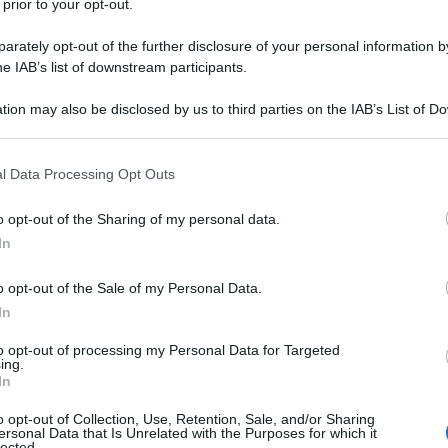
 prior to your opt-out.
poleoni intervista il generale Fabio Mini
rately opt-out of the further disclosure of your personal information by
he IAB’s list of downstream participants.
tion may also be disclosed by us to third parties on the IAB’s List of 
 that may further disclose it to other third parties.
 that this website/app uses one or more Google services and may gath
l Data Processing Opt Outs
including but not limited to your visit or usage behaviour. You may click 
 to Google and its third-party tags to use your data for below specifi
o opt-out of the Sharing of my personal data.
ogle consent section.
In
o opt-out of the Sale of my Personal Data.
In
to opt-out of processing my Personal Data for Targeted
ing.
In
o opt-out of Collection, Use, Retention, Sale, and/or Sharing
ersonal Data that Is Unrelated with the Purposes for which it
lected.