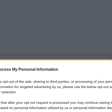
iti per sempre. Il tuo contributo fa la differenza:
ocess My Personal Information
mazione. L'ANTIDIPLOMATICO SEI ANCHE TU!
to opt-out of the sale, sharing to third parties, or processing of your per
formation for targeted advertising by us, please use the below opt-out s
a 5€
Dona 15€
Scegli importo
 selection.
 that after your opt-out request is processed you may continue seeing i
ased on personal information utilized by us or personal information dis