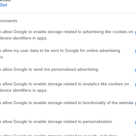
Out
consents
o allow Google to enable storage related to advertising like cookies on
evice identifiers in apps.
rra in Medio Oriente? Secondo il generale Fabio
o allow my user data to be sent to Google for online advertising
NATO in Kosovo e analista militare di fama
s.
comandato e continua a comandare Israele». In
to allow Google to send me personalized advertising.
 condotta da Loretta Napoleoni, il generale ha
caos strategico, dove le dichiarazioni del
o allow Google to enable storage related to analytics like cookies on
ticamente smentite dai fatti sul terreno.
evice identifiers in apps.
o allow Google to enable storage related to functionality of the website
mando americana. Mini spiega che il comandante del
esegue i piani operativi già approvati, con
o allow Google to enable storage related to personalization.
essuno dà l'ordine chiaro di interrompere, i piani
difesa è un pretesto che regge poco». Il risultato è
o allow Google to enable storage related to security, including