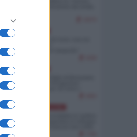
Quali sarebbero le “vittorie
ucraine” decantate dai media
italici?
10079
EUROPA
Invasione di Ceuta: cosa sta
accadendo
nell'enclave spagnola?
9208
EUROPA
Quando il figlio di Netanyahu
incitava "l'occupazione
musulmana" di Ceuta e
Melilla
8450
AMERICA LATINA
Dalla Convertibilità al "grillete
fiscal": l'Argentina si consegna
ai mercati (ancora una volta)
7766