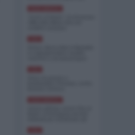
minimizzare le perdite
NORD-AMERICA
"Scorte al limite": il retroscena
CNN sulla difesa USA nel
conflitto iraniano
ASIA
Yemen, blocco Bab el-Mandab:
Le superpetroliere saudite
costrette a circumnavigare
l'Africa
ASIA
l'Iran era pronto a
bombardare l'Ucraina, cos'ha
fermato l'attacco
NORD-AMERICA
Guerra all'Iran, scorte USA al
limite: il Pentagono investe
miliardi per ricostituire gli
arsenali
ASIA