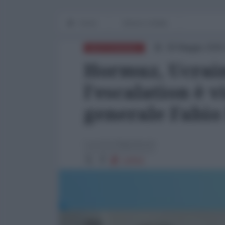
Home
Storia in diretta
28 Maggio 2026
MEDITERRANEO
Hormuz, Ucrain
l'escalation è v
generale Fabio
Loretta Napoleoni
12015