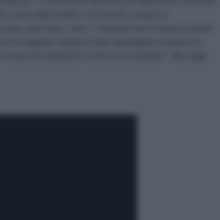
matica». E denuncia l'assenza di obiezione etica nei
ll'«etica dell'ordine» che portò i nazisti a
ono stati solo i vinti. I vincitori non li ha processati
 un appello implicito alla razionalità: la guerra in
ci fosse accanimento contro un modello». Ma oggi,