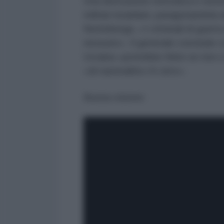
Una distruzione metodica e siste
militari israeliani, paragonandola a
Norimberga. «I criminali di guerra s
nessuno». Il generale conclude con
Ucraina «potrebbe finire se non 
«di razionalità c'è zero».
Buona visione: