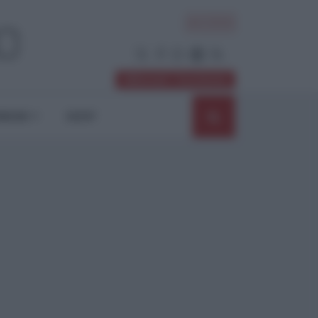
ACCEDI
Abbonati / Sostienici
NIONI
SHOP