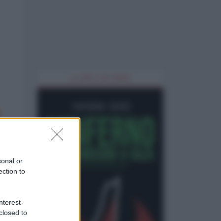
IL LIBRO DEL MESE
sonal or
ection to
nterest-
closed to