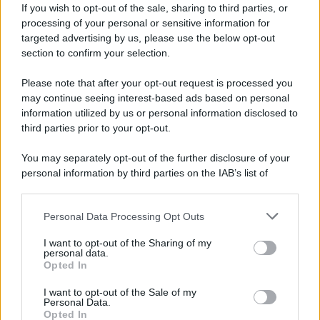
If you wish to opt-out of the sale, sharing to third parties, or
processing of your personal or sensitive information for
targeted advertising by us, please use the below opt-out
section to confirm your selection.
Please note that after your opt-out request is processed you
may continue seeing interest-based ads based on personal
information utilized by us or personal information disclosed to
third parties prior to your opt-out.
You may separately opt-out of the further disclosure of your
personal information by third parties on the IAB’s list of
downstream participants.
Le parole di Mattarella sulla Nato?
Personal Data Processing Opt Outs
This information may also be disclosed by us to third parties
on the IAB’s List of Downstream Participants that may further
Una lettura che cancella oltre mezzo
I want to opt-out of the Sharing of my
disclose it to other third parties.
secolo di storia
personal data.
Opted In
Please note that this website/app uses one or more Google
Fabrizio Verde
10 Aprile 2026 18:13
services and may gather and store information including but
I want to opt-out of the Sale of my
Personal Data.
not limited to your visit or usage behaviour. You may click to
di Fabrizio Verde C’è un modo nobile di raccontare la
Opted In
grant or deny consent to Google and its third-party tags to