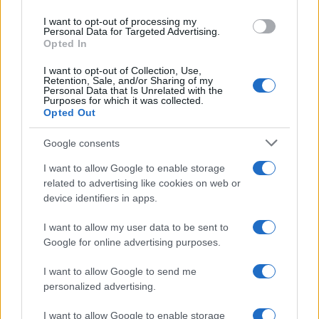
storia, fatto di rigore e onestà intellettuale. E poi c’è un altro
use your data for below specified purposes in below Google
I want to opt-out of processing my
modo, più comodo, ‘politicamente...
consent section.
Personal Data for Targeted Advertising.
Opted In
EUROPA
I want to opt-out of Collection, Use,
Retention, Sale, and/or Sharing of my
Personal Data that Is Unrelated with the
Purposes for which it was collected.
Opted Out
Google consents
I want to allow Google to enable storage
related to advertising like cookies on web or
device identifiers in apps.
I want to allow my user data to be sent to
Google for online advertising purposes.
I want to allow Google to send me
personalized advertising.
I want to allow Google to enable storage