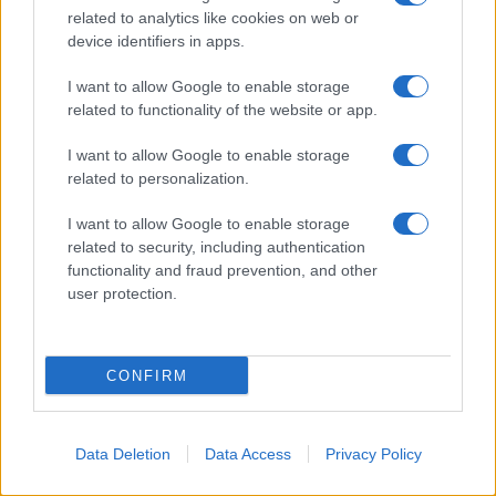
related to analytics like cookies on web or
device identifiers in apps.
I want to allow Google to enable storage
related to functionality of the website or app.
I want to allow Google to enable storage
related to personalization.
I want to allow Google to enable storage
related to security, including authentication
functionality and fraud prevention, and other
user protection.
La Cina trasforma il deserto in oasi:
tre storie di coraggio e speranza
CONFIRM
19 Giugno 2026 18:00
di CGTN C'era una volta un deserto divorato dal vento e
Data Deletion
Data Access
Privacy Policy
dalla sabbia. Oggi, al suo posto, un'oasi pullulante di vita.