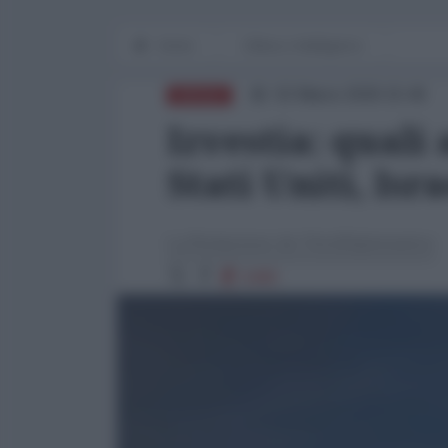
Home
Difesa e Intelligence
02 Marzo 2026 15:46
DIFESA
Izvestia: quali
Stati Uniti, Isr
La Redazione de l'AntiDiplomatico
5480