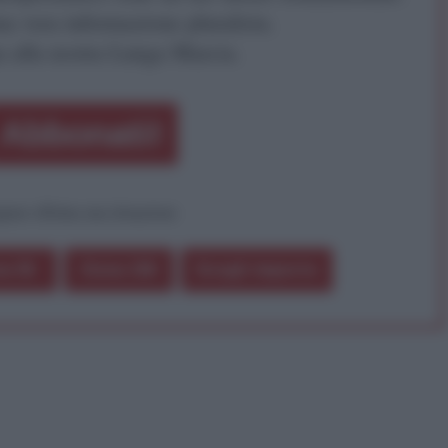
a vera informazione pluralista.
a alla nostra Lunga Marcia.
Abbonati!
pure effettua una donazione
a 5€
Dona 15€
Scegli importo