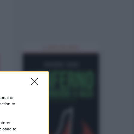
IL LIBRO DEL MESE
sonal or
ection to
nterest-
closed to