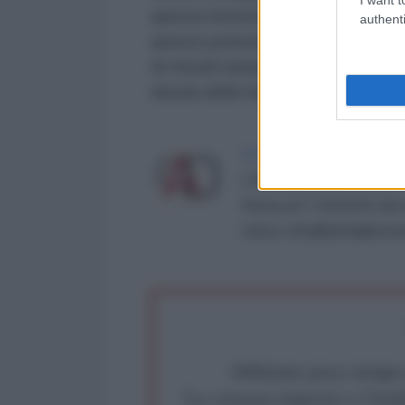
questa intensità, questi sistemi 
authenti
questo periodo, gli Stati Uniti c
di missili iraniani prima di prend
durata della fase calda del confli
LA REDAZIONE DE L'ANT
L'AntiDiplomatico è una te
Roma al n° 162/2015 del re
critica: info@lantidiplomat
Abbiamo poco tempo pe
La censura imposta a l'Ant