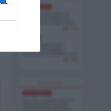
NORD-AMERICA
Il "mistero" dei numeri: il
governo Usa minimizza le
vittime in Iran, mentre fonti
interne...
7679
EUROPA
Mosca: le esercitazioni
nucleari di Germania e
Francia sono il preludio a una
guerra contro la Russia
7365
WORLD AFFAIRS
NORD-AMERICA
Iran-USA, scoppia il caso dei
dati manipolati: il nuovo
metodo del Pentagono per