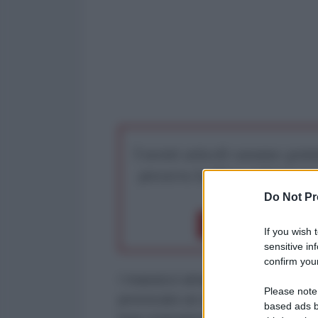
I nostri articoli saranno gratu
preserva la libera infor
Do Not Pr
Dona 1€
Don
If you wish 
sensitive in
confirm your
I massicci attacchi di Stati Uniti e
Please note
provocato un attacco di rappresagl
based ads b