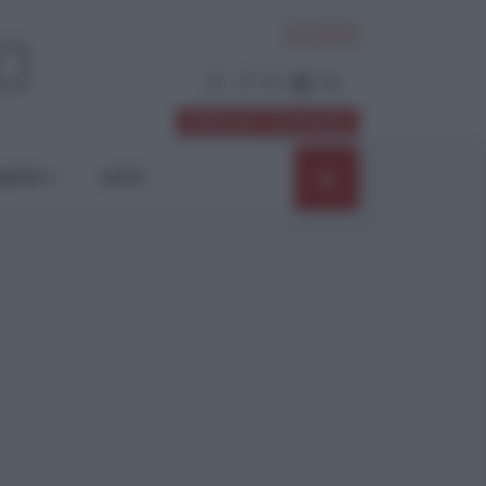
ACCEDI
Abbonati / Sostienici
NIONI
SHOP