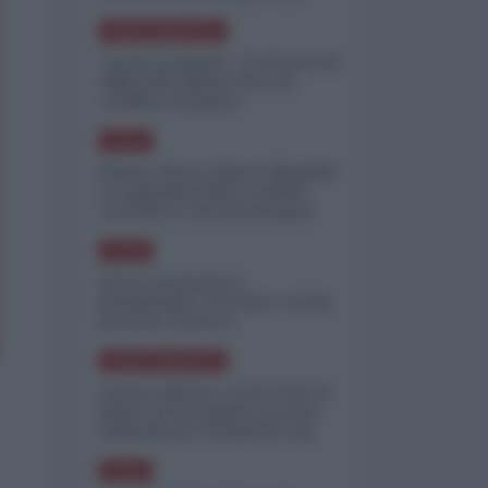
minimizzare le perdite
NORD-AMERICA
"Scorte al limite": il retroscena
CNN sulla difesa USA nel
conflitto iraniano
ASIA
Yemen, blocco Bab el-Mandab:
Le superpetroliere saudite
costrette a circumnavigare
l'Africa
ASIA
l'Iran era pronto a
bombardare l'Ucraina, cos'ha
fermato l'attacco
NORD-AMERICA
Guerra all'Iran, scorte USA al
limite: il Pentagono investe
miliardi per ricostituire gli
arsenali
ASIA