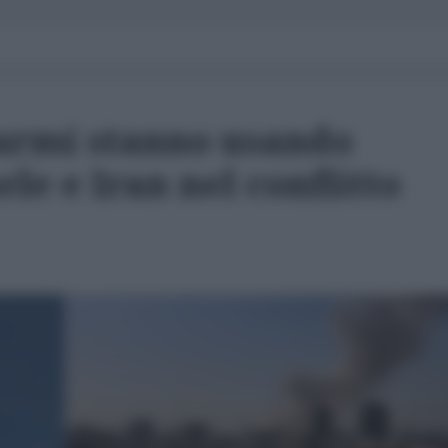
 armi stanno usando
aele e Iran nel conflitto