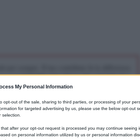
iti per sempre. Il tuo contributo fa la differenza:
mazione. L'ANTIDIPLOMATICO SEI ANCHE TU!
ocess My Personal Information
a 5€
Dona 15€
Scegli importo
to opt-out of the sale, sharing to third parties, or processing of your per
formation for targeted advertising by us, please use the below opt-out s
 selection.
 Israele contro obiettivi civili e militari in Iran hanno
 that after your opt-out request is processed you may continue seeing i
ia con droni e missili balistici su Tel Aviv e sulle
ased on personal information utilized by us or personal information dis