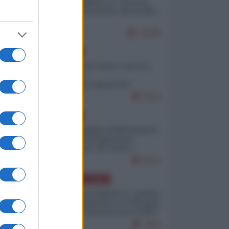
Quali sarebbero le “vittorie
ucraine” decantate dai media
italici?
10205
EUROPA
Invasione di Ceuta: cosa sta
accadendo
nell'enclave spagnola?
9213
EUROPA
Quando il figlio di Netanyahu
incitava "l'occupazione
musulmana" di Ceuta e
Melilla
8471
AMERICA LATINA
Dalla Convertibilità al "grillete
fiscal": l'Argentina si consegna
ai mercati (ancora una volta)
7802