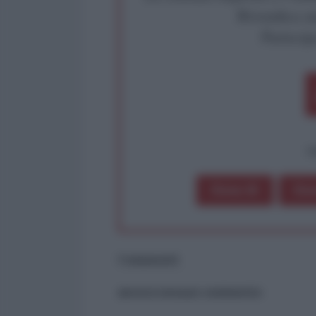
Rivendica un
Partecip
op
Dona 1€
Don
Commenti
ancora nessun commento