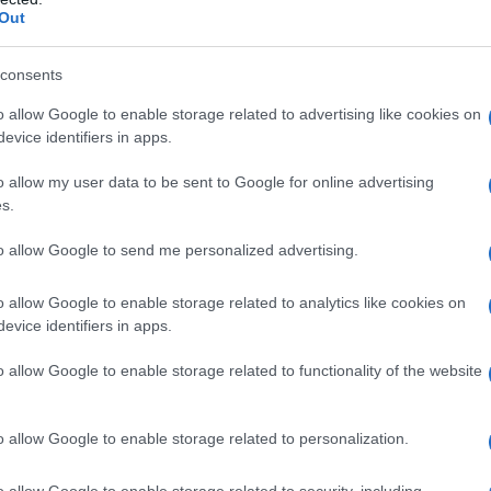
Out
nato gli attacchi di rappresaglia contro Israele nel
 ora svolgono un ruolo più importante. "È
consents
i con i sistemi di difesa aerea esistenti. I missili
o allow Google to enable storage related to advertising like cookies on
ttolineato Kornev. "Tuttavia, le loro testate sono più
evice identifiers in apps.
oparti a combustibile liquido, costringendo l'Iran a
prioritari come basi militari o infrastrutture", ha
o allow my user data to be sent to Google for online advertising
s.
to allow Google to send me personalized advertising.
rincipali armi d'attacco delle parti avversarie.
trebbero essere limitate dal numero totale di questi
o allow Google to enable storage related to analytics like cookies on
evice identifiers in apps.
lineato l'esperto militare Vladislav Shurygin. "L'Iran
cipali nelle basi militari statunitensi nella regione e in
o allow Google to enable storage related to functionality of the website
o allow Google to enable storage related to personalization.
atunitensi è la mancanza di sistemi di difesa aerea e
trutture regionali. In operazioni di combattimento di
o allow Google to enable storage related to security, including