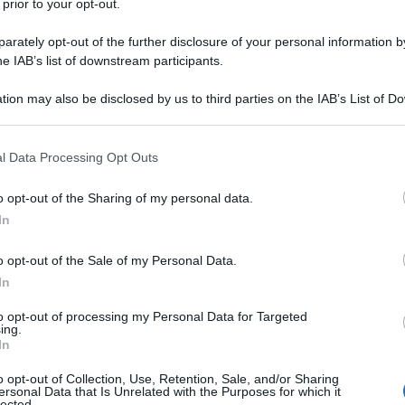
. Tutte le parti hanno schierato i loro sistemi d'arma
 prior to your opt-out.
 da
Izvestia
. Israele sta attaccando con missili
rately opt-out of the further disclosure of your personal information by
utilizzando armi ipersoniche e gli Stati Uniti stanno
he IAB’s list of downstream participants.
S, modellati sui droni iraniani Shahed e russi Geran.
tion may also be disclosed by us to third parties on the IAB’s List of 
no a svolgere un ruolo significativo nel conflitto e
 that may further disclose it to other third parties.
ton non intenda lanciare un'operazione di terra.
 that this website/app uses one or more Google services and may gath
l Data Processing Opt Outs
including but not limited to your visit or usage behaviour. You may click 
er la prima volta in combattimento i droni kamikaze
 to Google and its third-party tags to use your data for below specifi
o opt-out of the Sharing of my personal data.
oduzione in serie diversi mesi fa. È interessante
ogle consent section.
In
nzialmente copie dirette dei droni iraniani Shahed e
stiche simili. "I materiali per la copia sono stati
o opt-out of the Sale of my Personal Data.
nflitto Iran-Israele del 2025, e forse anche
In
sono attivamente impiegati", ha dichiarato l'esperto
to opt-out of processing my Personal Data for Targeted
.
ing.
In
a produzione di massa di missili ipersonici Zolfaghar e
o opt-out of Collection, Use, Retention, Sale, and/or Sharing
ersonal Data that Is Unrelated with the Purposes for which it
ibile solido e testate guidate. Mentre le munizioni
lected.