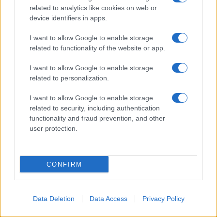
related to analytics like cookies on web or
device identifiers in apps.
I want to allow Google to enable storage
related to functionality of the website or app.
Registro di ispezione di un drone
intelligente
I want to allow Google to enable storage
related to personalization.
30 Luglio 2026 09:00
I want to allow Google to enable storage
related to security, including authentication
functionality and fraud prevention, and other
#
LA
BELT
AND
ROAD
INITIATIVE
user protection.
CONFIRM
Data Deletion
Data Access
Privacy Policy