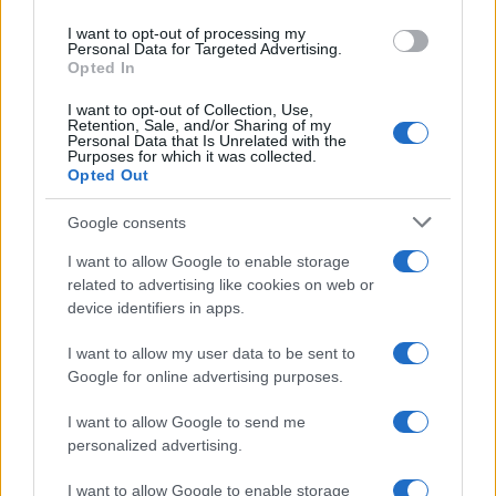
use your data for below specified purposes in below Google
I want to opt-out of processing my
#
UNA
FINESTRA
APERTA
consent section.
Personal Data for Targeted Advertising.
Opted In
I want to opt-out of Collection, Use,
Una finestra aperta
Retention, Sale, and/or Sharing of my
Personal Data that Is Unrelated with the
Purposes for which it was collected.
Opted Out
Google consents
La governance cinese vista dai
rappresentanti italiani e la visione dello
I want to allow Google to enable storage
sviluppo comune sino-italiano
related to advertising like cookies on web or
device identifiers in apps.
06 Agosto 2026 08:00
I want to allow my user data to be sent to
Google for online advertising purposes.
#
SCELTI
DAL
PEOPLE'S
DAILY
I want to allow Google to send me
personalized advertising.
I want to allow Google to enable storage