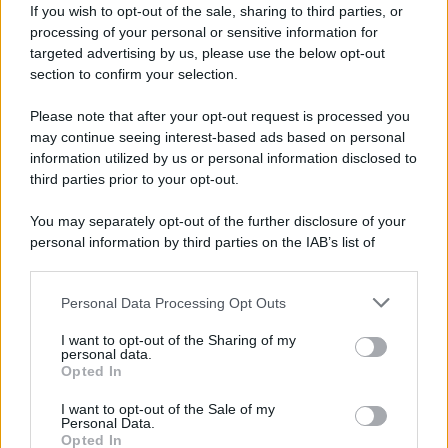
If you wish to opt-out of the sale, sharing to third parties, or
processing of your personal or sensitive information for
#
MONDISUD
targeted advertising by us, please use the below opt-out
section to confirm your selection.
Please note that after your opt-out request is processed you
di Fabrizio Verde
may continue seeing interest-based ads based on personal
information utilized by us or personal information disclosed to
third parties prior to your opt-out.
You may separately opt-out of the further disclosure of your
Dalla Convertibilità al "grillete fiscal":
personal information by third parties on the IAB’s list of
l'Argentina si consegna ai mercati (ancora
downstream participants.
una volta)
01 Agosto 2026 19:07
Personal Data Processing Opt Outs
This information may also be disclosed by us to third parties
on the IAB’s List of Downstream Participants that may further
I want to opt-out of the Sharing of my
disclose it to other third parties.
personal data.
Opted In
Please note that this website/app uses one or more Google
#
ECONOMIA
E
DINTORNI
services and may gather and store information including but
I want to opt-out of the Sale of my
Personal Data.
not limited to your visit or usage behaviour. You may click to
Opted In
grant or deny consent to Google and its third-party tags to
di Giuseppe Masala