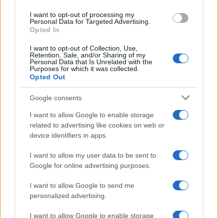
use your data for below specified purposes in below Google
I want to opt-out of processing my
consent section.
Personal Data for Targeted Advertising.
Opted In
I want to opt-out of Collection, Use,
Dal colpo di Stato contro Mossadegh a
Retention, Sale, and/or Sharing of my
Donald Trump: 65 anni di tumultuosi
Personal Data that Is Unrelated with the
Purposes for which it was collected.
rapporti tra Iran e USA
Opted Out
04 Novembre 2019 16:42
Google consents
Mentre l' Iran celebra il 40° anniversario del 4 novembre
I want to allow Google to enable storage
1979, ovvero il sequestro di circa 50 civili e diplomatici
related to advertising like cookies on web or
device identifiers in apps.
americani da parte di studenti iraniani nell'ambasciata...
I want to allow my user data to be sent to
CINA
Google for online advertising purposes.
I want to allow Google to send me
personalized advertising.
I want to allow Google to enable storage