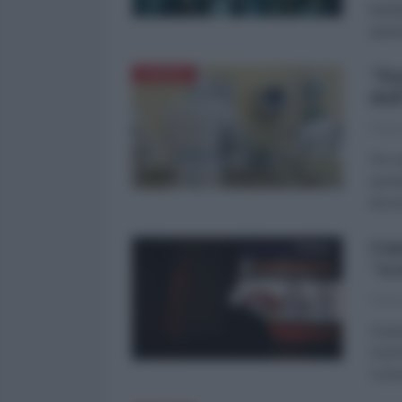
bambi
speri
"Pa
EUROPA
del
Franc
Pur a
avend
docum
Com
"sc
Franc
Osann
FanPa
Comed