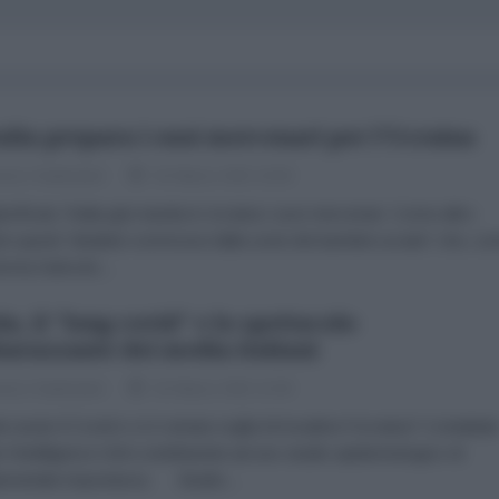
talia prepara i suoi mercenari per l'Ucraina
esco Santoianni
01 Marzo 2022 16:00
lorificati, l’Italia già manda in Ucraina i suoi mercenari. Come altro
ire questi “idealisti commossi dalla sorte dei bambini ucraini” che, c
orma l’articolo...
in, il "long covid" e lo spettacolo
arazzante dei media italiani
esco Santoianni
01 Marzo 2022 12:00
 avuto il Covid e vi è venuta voglia di invadere l’Ucraina? Contattat
o l’intelligence USA contribuirete ad uno studio epidemiologico di
amentale importanza. Studio...