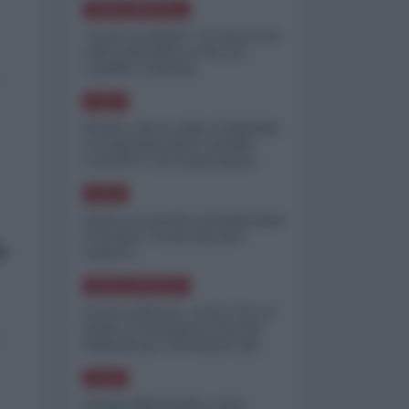
NORD-AMERICA
"Scorte al limite": il retroscena
CNN sulla difesa USA nel
conflitto iraniano
ASIA
Yemen, blocco Bab el-Mandab:
Le superpetroliere saudite
costrette a circumnavigare
l'Africa
ASIA
l'Iran era pronto a bombardare
l'Ucraina, cos'ha fermato
i
l'attacco
NORD-AMERICA
Guerra all'Iran, scorte USA al
limite: il Pentagono investe
miliardi per ricostituire gli
arsenali
ASIA
Canale diplomatico resta