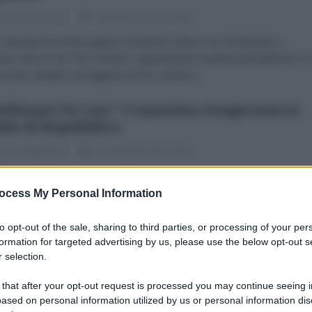
esco Santoianni
18 Febbraio 2022 09:11
 gennaio la nostra pagina Facebook subisce un immotivato e
esco blocco da "fact checker" appartenenti a testate giornalistiche a 
rrenti. Aiutateci ad aggirare la loro censura...
milionari No vax": l'ennesima (tragicomica)
ala di Repubblica
esco Santoianni
31 Gennaio 2022 12:00
mente, tutto chiaro! Se la gente comincia a dubitare dei vaccini, la
 non è di una gestione dell’emergenza che, in Italia, fa registrare lo
ocess My Personal Information
o numero di “morti...
to opt-out of the sale, sharing to third parties, or processing of your per
rti per Covid". Anche la Gabanelli abbando
formation for targeted advertising by us, please use the below opt-out s
nave della propaganda che affonda
 selection.
esco Santoianni
27 Gennaio 2022 16:00
 that after your opt-out request is processed you may continue seeing i
ased on personal information utilized by us or personal information dis
iDiplomatico è anche su Telegram. Clicca qui per entrare nel nostro