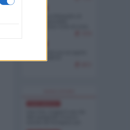
EUROPA
Petro accusa Netanyahu di
essere responsabile
"dell'invasione civile di Ceuta
da parte dei marocchini"
7079
EUROPA
Ceuta, perché non mi aspetto
più nulla dall'UE
6872
WORLD AFFAIRS
NORD-AMERICA
Iran-USA, scoppia il caso dei
dati manipolati: il nuovo
metodo del Pentagono per
minimizzare le perdite