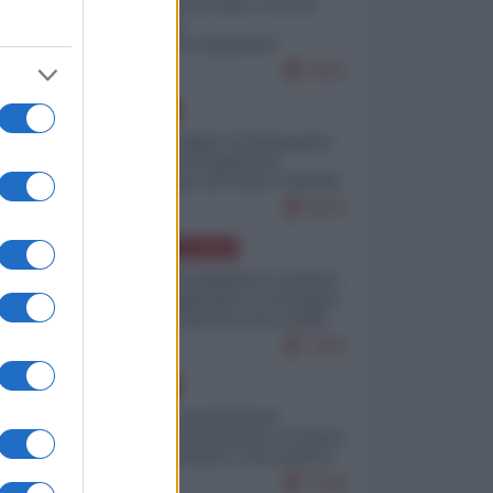
Invasione di Ceuta: cosa sta
accadendo
nell'enclave spagnola?
9251
ni
EUROPA
Quando il figlio di Netanyahu
incitava "l'occupazione
musulmana" di Ceuta e Melilla
8570
AMERICA LATINA
Dalla Convertibilità al "grillete
fiscal": l'Argentina si consegna
ai mercati (ancora una volta)
7876
EUROPA
Mosca: le esercitazioni
nucleari di Germania e Francia
sono il preludio a una guerra
contro la Russia
7430