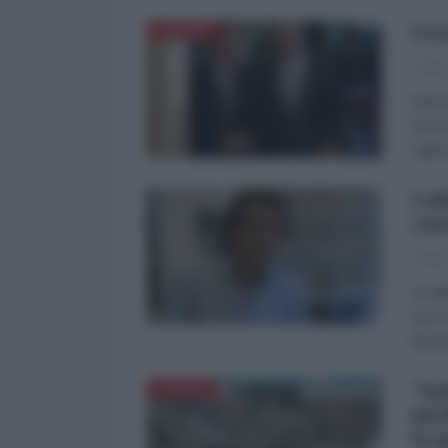
Ucr
EUROPA
Franc
Già m
non d
nulla
Lol
cas
Franc
Un al
sua c
dicem
"As
EUROPA
inc
la 