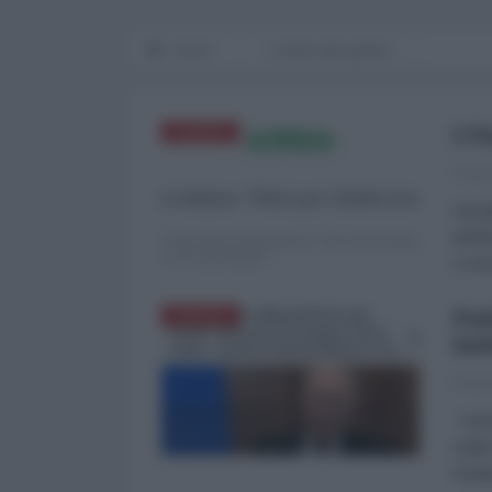
Home
I media alla guerra
L’I
EUROPA
Franc
Già g
defin
ci inf
Put
EUROPA
imb
Franc
Avete
subit
fond