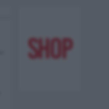
ome
e