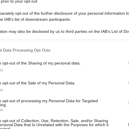
 prior to your opt-out.
e e rimanere aggiornato Uno spettacolo davvero indecoroso quello
nti esperti, giornalisti...
rately opt-out of the further disclosure of your personal information by
he IAB’s list of downstream participants.
ltimo stadio delle Covid-follie: La Regione
tion may also be disclosed by us to third parties on the IAB’s List of 
pania chiude interi reparti ospedalieri
 that may further disclose it to other third parties.
esco Santoianni
08 Gennaio 2022 13:10
 that this website/app uses one or more Google services and may gath
l Data Processing Opt Outs
iDiplomatico è anche su Telegram. Clicca qui per entrare nel nostro
including but not limited to your visit or usage behaviour. You may click 
 to Google and its third-party tags to use your data for below specifi
e e rimanere aggiornato Cure con farmaci già rivelatisi efficaci?
o opt-out of the Sharing of my personal data.
ogle consent section.
he a parlarne. Solo...
In
id, la caduta dei Giganti
o opt-out of the Sale of my Personal Data.
In
esco Santoianni
29 Dicembre 2021 13:00
to opt-out of processing my Personal Data for Targeted
, la Caduta degli Dei. Pure Selvaggia Lucarelli – dopo che il figlio
ing.
ivo non è stato ancora visitato dall’AST - scopre la latitanza della
In
na territoriale ritwittando...
o opt-out of Collection, Use, Retention, Sale, and/or Sharing
ersonal Data that Is Unrelated with the Purposes for which it
lected.