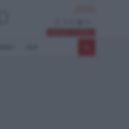
ACCEDI
Abbonati / Sostienici
NIONI
SHOP