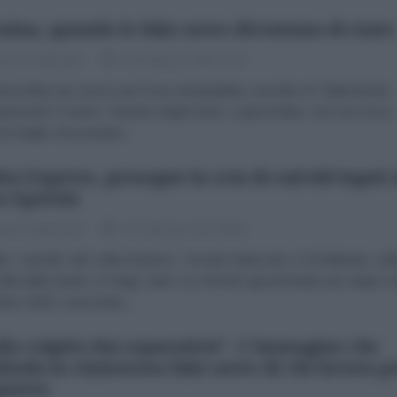
aina, quando le fake news diventano di stato
esco Santoianni
28 Febbraio 2022 11:00
azzolato da Lavrov per il suo strampalato concetto di “Diplomazia”,
emorde il “nostro” ministro degli Esteri, Luigi di Maio, che non trova
 di meglio che postare...
ita Express, prosegue la scia di suicidi legati 
o Epstein
esco Santoianni
20 Febbraio 2022 09:00
tro “suicida” del Lolita Express. Trovato impiccato, il 19 febbraio, nel
ella della Santé, a Parigi, Jean-Luc Brunel, già arrestato per stupro n
bre 2020, scarcerato...
ilo colpito dai separatisti". L'immagine che
hioda la clamorosa fake news di chi lavora p
guerra