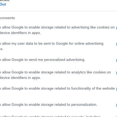
lvare il Natale": il fallimento clamoroso del
Out
erno Draghi
esco Santoianni
27 Dicembre 2021 15:00
consents
o male che dovevano servire a “salvare il Natale” le ultime restrizio
o allow Google to enable storage related to advertising like cookies on
te dal Governo Draghi. Turismo azzerato, ristoranti deserti e,
evice identifiers in apps.
ttutto, innumerevoli famiglie che non si...
o allow my user data to be sent to Google for online advertising
s.
na, grazie a Draghi, tutta la propaganda sui
cini anti Covid
to allow Google to send me personalized advertising.
esco Santoianni
15 Dicembre 2021 15:00
o allow Google to enable storage related to analytics like cookies on
iDiplomatico è anche su Telegram. Clicca qui per entrare nel nostro
evice identifiers in apps.
e e rimanere aggiornato Frana la narrativa ufficiale su vaccini con la
ione del governo italiano di...
o allow Google to enable storage related to functionality of the website
sta con il ricatto del Green Pass". Vigili del
o allow Google to enable storage related to personalization.
co iniziano sciopero della fame davanti la
e Rai di Napoli
o allow Google to enable storage related to security, including