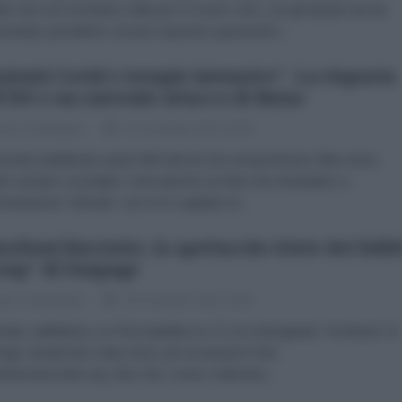
ni che non rischiano nulla per il Covid e che, con gli attuali vaccini
mentali, potrebbero essere espositi a gravissimi...
zienti Covid e terapie intensive". La risposta
l'ISS e un surreale attacco di Butac
esco Santoianni
07 Dicembre 2021 20:00
vendo pubblicato quasi 800 articoli che smascherano fake news,
o sempre corredato i miei articoli con link che rimandano a
entazioni “ufficiali”, non mi è capitato di...
eDonChisciotte, lo spettacolo triste dei fallit
oop" di Fanpage
esco Santoianni
05 Dicembre 2021 16:00
ata, addirittura, su Piazzapulita (La 7), la scalcagnata ’”inchiesta” di
ge, durata ben sette mesi, per incastrare il sito
onchisciotte.org. Sito che, come ci illumina...