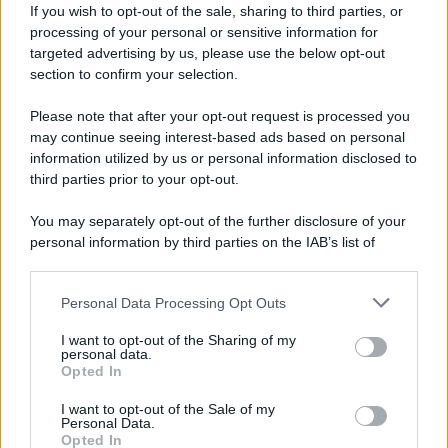
di Giuseppe Masala
If you wish to opt-out of the sale, sharing to third parties, or
processing of your personal or sensitive information for
targeted advertising by us, please use the below opt-out
section to confirm your selection.
Please note that after your opt-out request is processed you
Gli Stati Uniti stanno perdendo “la Guerra
may continue seeing interest-based ads based on personal
Mondiale a pezzi”?
information utilized by us or personal information disclosed to
third parties prior to your opt-out.
25 Giugno 2026 10:00
You may separately opt-out of the further disclosure of your
personal information by third parties on the IAB’s list of
downstream participants.
#
EXODUS
Personal Data Processing Opt Outs
This information may also be disclosed by us to third parties
on the IAB’s List of Downstream Participants that may further
di Michelangelo Severgnini
I want to opt-out of the Sharing of my
disclose it to other third parties.
personal data.
Opted In
Please note that this website/app uses one or more Google
services and may gather and store information including but
I want to opt-out of the Sale of my
Personal Data.
not limited to your visit or usage behaviour. You may click to
Opted In
grant or deny consent to Google and its third-party tags to