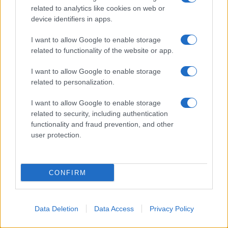
related to analytics like cookies on web or
device identifiers in apps.
#
UNA
FINESTRA
APERTA
I want to allow Google to enable storage
related to functionality of the website or app.
Una finestra aperta
I want to allow Google to enable storage
related to personalization.
I want to allow Google to enable storage
La governance cinese vista dai
related to security, including authentication
rappresentanti italiani e la visione dello
functionality and fraud prevention, and other
sviluppo comune sino-italiano
user protection.
06 Agosto 2026 08:00
CONFIRM
#
SCELTI
DAL
PEOPLE'S
DAILY
Data Deletion
Data Access
Privacy Policy