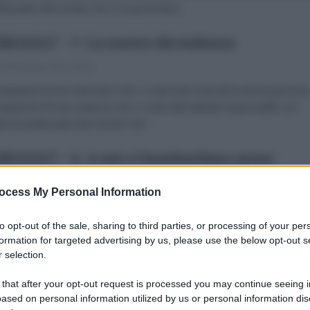
ella parte del mondo che si fa governare...
RSAGLI" - 7. La nostra dicendenza
 Novembre 2023 16:00
tantanee di uno sterminio che ci vede tutti coinvolti in prima persona
togrammi di una violenza che ci vede tutti indiretti responsabili, noi
dini di quella parte del mondo che...
RSAGLI" - 6. A noi ci bombardano meno
 Novembre 2023 20:00
ocess My Personal Information
tantanee di uno sterminio che ci vede tutti coinvolti in prima persona.
rammi di una violenza che ci vede tutti indiretti responsabili, noi cittad
to opt-out of the sale, sharing to third parties, or processing of your per
ella parte del mondo che si fa governare...
formation for targeted advertising by us, please use the below opt-out s
 selection.
RSAGLI" - 5. Porta Male
 that after your opt-out request is processed you may continue seeing i
ased on personal information utilized by us or personal information dis
 Novembre 2023 12:00