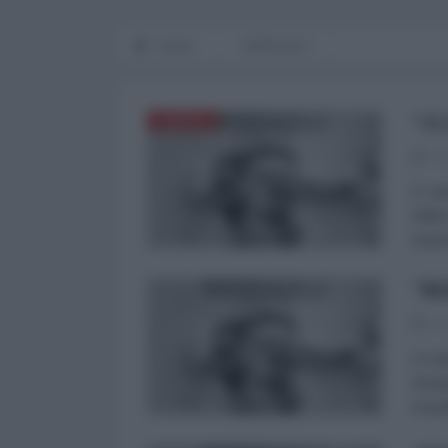
Home
BERSAGLI
"11
EUROPA
04
E' st
l'ult
insie
"BE
02
11 is
fotog
di qu