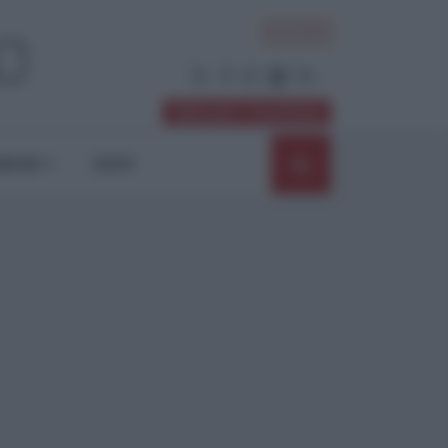
ACCEDI
Abbonati / Sostienici
NIONI
SHOP