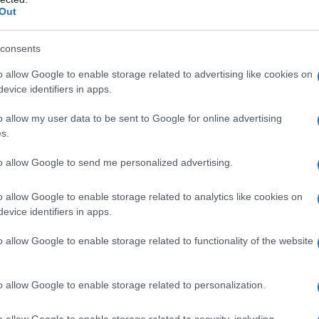
rsagli" - 2. Pane e sangue
Out
 Novembre 2023 11:01
consents
tantanee di uno sterminio che ci vede tutti coinvolti in prima persona
togrammi di una violenza che ci vede tutti indiretti responsabili, noi
o allow Google to enable storage related to advertising like cookies on
dini di quella parte del mondo che...
evice identifiers in apps.
rsagli" - 1. Non devo pensare
o allow my user data to be sent to Google for online advertising
s.
 Novembre 2023 10:10
to allow Google to send me personalized advertising.
tantanee di uno sterminio che ci vede tutti coinvolti in prima persona
togrammi di una violenza che ci vede tutti indiretti responsabili, noi
o allow Google to enable storage related to analytics like cookies on
dini di quella parte del mondo che...
evice identifiers in apps.
o allow Google to enable storage related to functionality of the website
o allow Google to enable storage related to personalization.
o allow Google to enable storage related to security, including