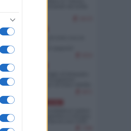
Quali sarebbero le “vittorie
ucraine” decantate dai media
italici?
10170
.
EUROPA
Invasione di Ceuta: cosa sta
accadendo
nell'enclave spagnola?
9210
EUROPA
.
Quando il figlio di Netanyahu
incitava "l'occupazione
musulmana" di Ceuta e Melilla
8471
AMERICA LATINA
Dalla Convertibilità al "grillete
fiscal": l'Argentina si consegna
ai mercati (ancora una volta)
7788