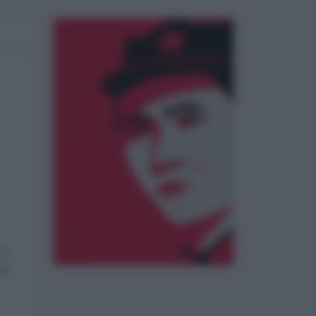
 11
ini