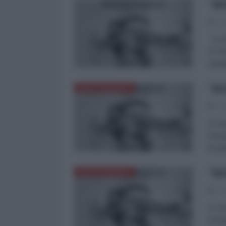
"BE
01
11 is
11 fo
citta
"BE
MEDITERRANEO
30
11 is
fotog
di qu
"BE
MEDITERRANEO
29
11 is
fotog