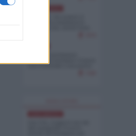
NORD-AMERICA
Il "mistero" dei numeri: il
governo Usa minimizza le
vittime in Iran, mentre fonti
interne...
7679
EUROPA
Mosca: le esercitazioni
nucleari di Germania e Francia
sono il preludio a una guerra
contro la Russia
7349
WORLD AFFAIRS
NORD-AMERICA
Iran-USA, scoppia il caso dei
dati manipolati: il nuovo
metodo del Pentagono per