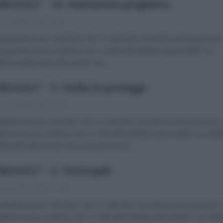
RSAGLI" - 10. Smisurata preghiera
 Dicembre 2023 22:00
tantanee di uno sterminio che ci vede tutti coinvolti in prima persona
togrammi di una violenza che ci vede tutti indiretti responsabili, noi
dini di quella parte del mondo che...
RSAGLI" - 9. Nulla lo protegge
 Novembre 2023 20:00
tantanee di uno sterminio che ci vede tutti coinvolti in prima persona.
rammi di una violenza che ci vede tutti indiretti responsabili, noi cittad
ella parte del mondo che si fa governare...
RSAGLI" - 8. Termopili
 Novembre 2023 17:00
tantanee di uno sterminio che ci vede tutti coinvolti in prima persona.
rammi di una violenza che ci vede tutti indiretti responsabili, noi cittad