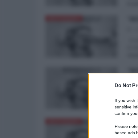
di qu
"BE
MEDITERRANEO
28
11 is
11 fo
citta
"BE
27
Do Not Pr
11 is
fotog
If you wish 
di qu
sensitive in
confirm your
"BE
MEDITERRANEO
Please note
based ads b
25