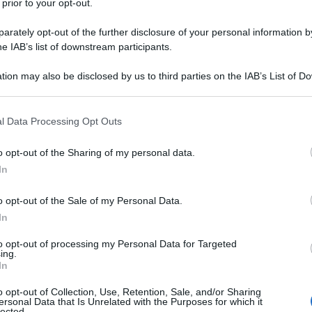
 prior to your opt-out.
tantanee di uno sterminio che ci vede tutti coinvolti in prima persona
togrammi di una violenza che ci vede tutti indiretti responsabili, noi
rately opt-out of the further disclosure of your personal information by
dini di quella parte del mondo che...
he IAB’s list of downstream participants.
tion may also be disclosed by us to third parties on the IAB’s List of 
RSAGLI" - 4. Non è la mamma
 that may further disclose it to other third parties.
 Novembre 2023 10:00
 that this website/app uses one or more Google services and may gath
l Data Processing Opt Outs
tantanee di uno sterminio che ci vede tutti coinvolti in prima persona
including but not limited to your visit or usage behaviour. You may click 
 to Google and its third-party tags to use your data for below specifi
togrammi di una violenza che ci vede tutti indiretti responsabili, noi
o opt-out of the Sharing of my personal data.
ogle consent section.
dini di quella parte del mondo che...
In
RSAGLI" - 3. Qualcun altro vedrà
o opt-out of the Sale of my Personal Data.
In
 Novembre 2023 17:00
to opt-out of processing my Personal Data for Targeted
tantanee di uno sterminio che ci vede tutti coinvolti in prima persona
ing.
togrammi di una violenza che ci vede tutti indiretti responsabili, noi
In
dini di quella parte del mondo che...
o opt-out of Collection, Use, Retention, Sale, and/or Sharing
ersonal Data that Is Unrelated with the Purposes for which it
lected.