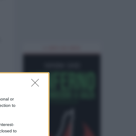
.
IL LIBRO DEL MESE
 11
ini
sonal or
ection to
nterest-
closed to