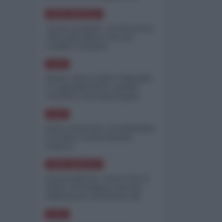
minimizzare le perdite
NORD-AMERICA
"Scorte al limite": il retroscena
CNN sulla difesa USA nel
conflitto iraniano
ASIA
Yemen, blocco Bab el-Mandab:
Le superpetroliere saudite
costrette a circumnavigare
l'Africa
ASIA
l'Iran era pronto a bombardare
l'Ucraina, cos'ha fermato
l'attacco
NORD-AMERICA
Guerra all'Iran, scorte USA al
limite: il Pentagono investe
miliardi per ricostituire gli
arsenali
ASIA