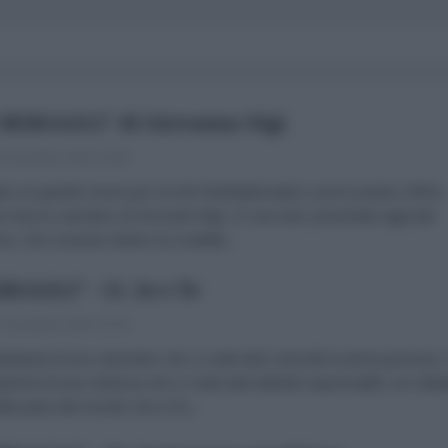
 BERSAGLI" di Giovanna Nigi
 Dicembre 2023 15:00
ato un grande onore per noi de l'AntiDiplomatico avervi potuto offrire
imo lavoro narrativo di Giovanni Nigi. 11 racconti, presentati oggi tutti
me, che scavano dentro la crudeltà...
RSAGLI" - 11. Io e Te
 Dicembre 2023 22:35
tantanee di uno sterminio che ci vede tutti coinvolti in prima persona.
rammi di una violenza che ci vede tutti indiretti responsabili, noi cittad
ella parte del mondo che si fa...