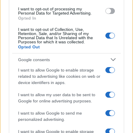
use your data for below specified purposes in below Google
I want to opt-out of processing my
consent section.
Personal Data for Targeted Advertising.
Opted In
Cina, Russia e Iran, io ve l’avevo detto (di
Vito Petrocelli)
I want to opt-out of Collection, Use,
Retention, Sale, and/or Sharing of my
07 Agosto 2026 18:00
Personal Data that Is Unrelated with the
Purposes for which it was collected.
Opted Out
Google consents
#
STORIA
IN
DIRETTA
I want to allow Google to enable storage
related to advertising like cookies on web or
di Loretta Napoleoni
device identifiers in apps.
I want to allow my user data to be sent to
Google for online advertising purposes.
I want to allow Google to send me
"Black Rock non perde mai" – l'allarme di
personalized advertising.
Volpi sulla bolla tecnologica
I want to allow Google to enable storage