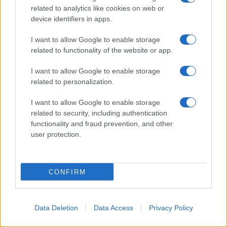
alternative alla linea dura)
related to analytics like cookies on web or
device identifiers in apps.
20 Luglio 2026 10:00
I want to allow Google to enable storage
related to functionality of the website or app.
#
EDITORIALI
I want to allow Google to enable storage
related to personalization.
I want to allow Google to enable storage
related to security, including authentication
functionality and fraud prevention, and other
user protection.
Cina, Russia e Iran, io ve l’avevo detto (di
CONFIRM
Vito Petrocelli)
07 Agosto 2026 18:00
Data Deletion
Data Access
Privacy Policy