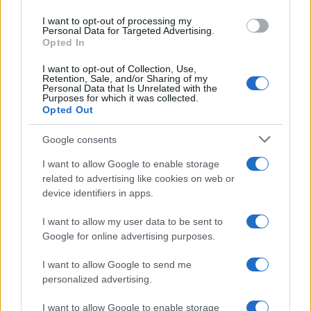
NORD-AMERICA
use your data for below specified purposes in below Google
I want to opt-out of processing my
consent section.
Guerra all'Iran, scorte USA al limite: il Pentagono
Personal Data for Targeted Advertising.
investe miliardi per ricostituire gli arsenali
Opted In
I want to opt-out of Collection, Use,
ASIA
Retention, Sale, and/or Sharing of my
Canale diplomatico resta aperto: cosa si sono detti i
Personal Data that Is Unrelated with the
Purposes for which it was collected.
ministri di Iran e Arabia Saudita
Opted Out
NORD-AMERICA
Google consents
"Una guerra illegale": Trump minimizza le perdite in
Iran, ma i dati lo smentiscono
I want to allow Google to enable storage
related to advertising like cookies on web or
EUROPA
device identifiers in apps.
Petro accusa Netanyahu di essere responsabile
"dell'invasione civile di Ceuta da parte dei
I want to allow my user data to be sent to
marocchini"
Google for online advertising purposes.
I want to allow Google to send me
personalized advertising.
I want to allow Google to enable storage