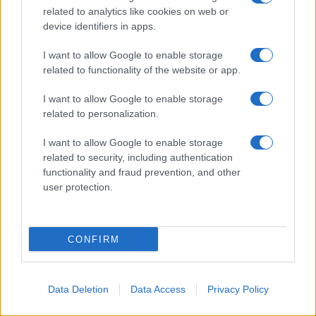
related to analytics like cookies on web or
device identifiers in apps.
I want to allow Google to enable storage
related to functionality of the website or app.
I want to allow Google to enable storage
related to personalization.
I want to allow Google to enable storage
related to security, including authentication
functionality and fraud prevention, and other
user protection.
CONFIRM
Data Deletion
Data Access
Privacy Policy