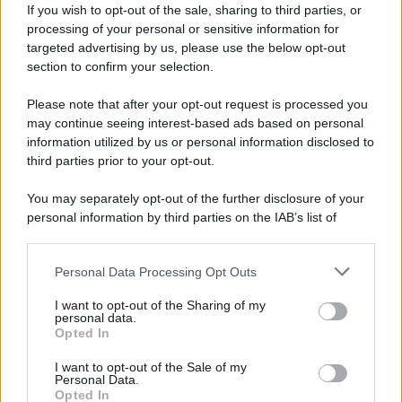
If you wish to opt-out of the sale, sharing to third parties, or
processing of your personal or sensitive information for
targeted advertising by us, please use the below opt-out
#
EDITORIALI
section to confirm your selection.
Please note that after your opt-out request is processed you
may continue seeing interest-based ads based on personal
information utilized by us or personal information disclosed to
third parties prior to your opt-out.
You may separately opt-out of the further disclosure of your
personal information by third parties on the IAB’s list of
Beppe Grillo e il socialismo con
downstream participants.
caratteristiche italiane
30 Luglio 2026 09:00
Personal Data Processing Opt Outs
This information may also be disclosed by us to third parties
on the IAB’s List of Downstream Participants that may further
I want to opt-out of the Sharing of my
disclose it to other third parties.
personal data.
Opted In
Please note that this website/app uses one or more Google
#
STORIA
IN
DIRETTA
services and may gather and store information including but
I want to opt-out of the Sale of my
Personal Data.
not limited to your visit or usage behaviour. You may click to
Opted In
grant or deny consent to Google and its third-party tags to