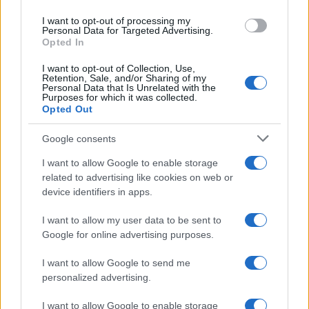
di Loretta Napoleoni
use your data for below specified purposes in below Google
I want to opt-out of processing my
consent section.
Personal Data for Targeted Advertising.
Opted In
I want to opt-out of Collection, Use,
Retention, Sale, and/or Sharing of my
Personal Data that Is Unrelated with the
"Black Rock non perde mai" – l'allarme di
Purposes for which it was collected.
Volpi sulla bolla tecnologica
Opted Out
27 Giugno 2026 16:24
Google consents
I want to allow Google to enable storage
related to advertising like cookies on web or
#
MONDISUD
device identifiers in apps.
I want to allow my user data to be sent to
di Fabrizio Verde
Google for online advertising purposes.
I want to allow Google to send me
personalized advertising.
I want to allow Google to enable storage