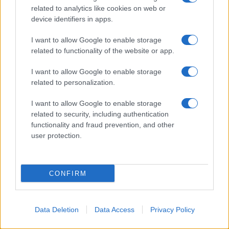
Dalla Convertibilità al "grillete fiscal":
related to analytics like cookies on web or
l'Argentina si consegna ai mercati (ancora
device identifiers in apps.
una volta)
01 Agosto 2026 19:07
I want to allow Google to enable storage
related to functionality of the website or app.
I want to allow Google to enable storage
#
ECONOMIA
E
DINTORNI
related to personalization.
I want to allow Google to enable storage
di Giuseppe Masala
related to security, including authentication
functionality and fraud prevention, and other
user protection.
CONFIRM
Gli Stati Uniti stanno perdendo “la Guerra
Mondiale a pezzi”?
25 Giugno 2026 10:00
Data Deletion
Data Access
Privacy Policy