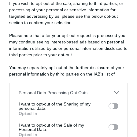
ministri di Iran e Arabia Saudita
If you wish to opt-out of the sale, sharing to third parties, or
processing of your personal or sensitive information for
NORD-AMERICA
targeted advertising by us, please use the below opt-out
"Una guerra illegale": Trump minimizza le perdite in
section to confirm your selection.
Iran, ma i dati lo smentiscono
Please note that after your opt-out request is processed you
EUROPA
may continue seeing interest-based ads based on personal
Petro accusa Netanyahu di essere responsabile
information utilized by us or personal information disclosed to
"dell'invasione civile di Ceuta da parte dei
third parties prior to your opt-out.
marocchini"
You may separately opt-out of the further disclosure of your
personal information by third parties on the IAB’s list of
downstream participants.
Personal Data Processing Opt Outs
This information may also be disclosed by us to third parties
on the IAB’s List of Downstream Participants that may further
I want to opt-out of the Sharing of my
disclose it to other third parties.
personal data.
Opted In
Please note that this website/app uses one or more Google
services and may gather and store information including but
I want to opt-out of the Sale of my
Personal Data.
not limited to your visit or usage behaviour. You may click to
Opted In
grant or deny consent to Google and its third-party tags to