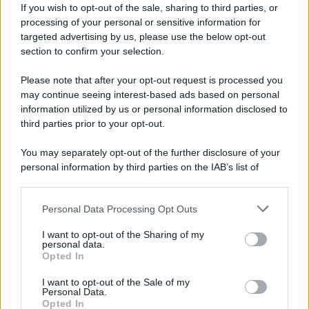
progresso e dell’unità etnica
If you wish to opt-out of the sale, sharing to third parties, or
processing of your personal or sensitive information for
03 Agosto 2026 14:00
targeted advertising by us, please use the below opt-out
section to confirm your selection.
Please note that after your opt-out request is processed you
#
SCELTI
DAL
PEOPLE'S
DAILY
may continue seeing interest-based ads based on personal
information utilized by us or personal information disclosed to
third parties prior to your opt-out.
You may separately opt-out of the further disclosure of your
personal information by third parties on the IAB’s list of
downstream participants.
Personal Data Processing Opt Outs
This information may also be disclosed by us to third parties
Registro di ispezione di un drone
on the IAB’s List of Downstream Participants that may further
intelligente
I want to opt-out of the Sharing of my
disclose it to other third parties.
personal data.
30 Luglio 2026 09:00
Opted In
Please note that this website/app uses one or more Google
services and may gather and store information including but
I want to opt-out of the Sale of my
Personal Data.
not limited to your visit or usage behaviour. You may click to
Opted In
grant or deny consent to Google and its third-party tags to