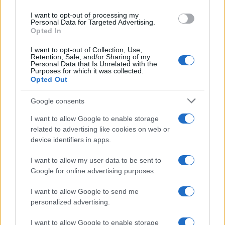
#
LA
BELT
AND
ROAD
INITIATIVE
use your data for below specified purposes in below Google
I want to opt-out of processing my
consent section.
Personal Data for Targeted Advertising.
Opted In
I want to opt-out of Collection, Use,
Retention, Sale, and/or Sharing of my
Personal Data that Is Unrelated with the
Purposes for which it was collected.
Opted Out
Google consents
Yunnan: Dove il tè incontra il caffè e la
macadamia profuma di futuro
I want to allow Google to enable storage
27 Ottobre 2025 10:00
related to advertising like cookies on web or
device identifiers in apps.
I want to allow my user data to be sent to
Google for online advertising purposes.
#
I
MEDIA
ALLA
GUERRA
I want to allow Google to send me
personalized advertising.
di Francesco Santoianni
I want to allow Google to enable storage