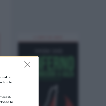
IL LIBRO DEL MESE
sonal or
ection to
nterest-
closed to