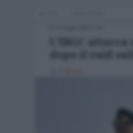
Home
WORLD AFFAIRS
01 Giugno 2026 07:00
L'IRGC attacca
dopo il raid sul
6232