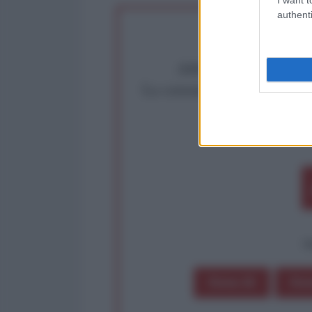
authenti
Abbiamo poco tempo pe
La censura imposta a l'Ant
Rivendica un
Partecip
op
Dona 1€
Don