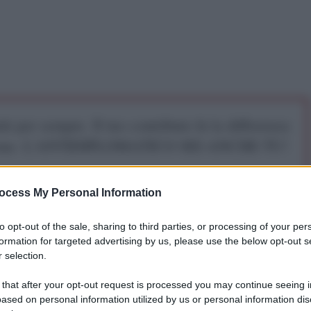
iti per sempre. Il tuo contributo fa la differenza:
mazione. L'ANTIDIPLOMATICO SEI ANCHE TU!
ocess My Personal Information
a 5€
Dona 15€
Scegli importo
to opt-out of the sale, sharing to third parties, or processing of your per
formation for targeted advertising by us, please use the below opt-out s
 selection.
luzione Islamica (IRGC) ha sferrato un attacco
 that after your opt-out request is processed you may continue seeing i
ased on personal information utilized by us or personal information dis
dalla quale gli Stati Uniti avevano colpito l'isola