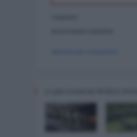
Commenti
ancora nessun commento
Abbonati per commentare
Le più recenti da WORLD AFF