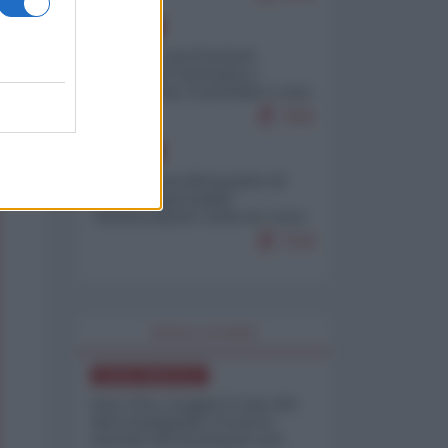
EUROPA
Mosca: le esercitazioni
nucleari di Germania e
Francia sono il preludio a una
guerra contro la Russia
7641
EUROPA
Petro accusa Netanyahu di
essere responsabile
"dell'invasione civile di Ceuta
da parte dei marocchini"
7216
WORLD AFFAIRS
NORD-AMERICA
Iran-USA, scoppia il caso dei
dati manipolati: il nuovo
metodo del Pentagono per