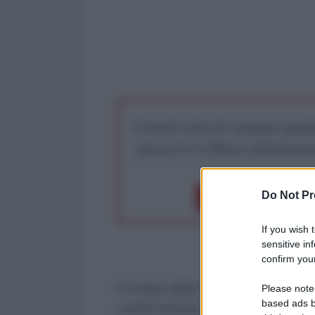
I nostri articoli saranno gratu
preserva la libera infor
Do Not Pr
Dona 1€
Don
If you wish 
sensitive in
confirm your
Il Corpo delle Guardie della Rivo
Please note
based ads b
contro la base aerea statunitense 