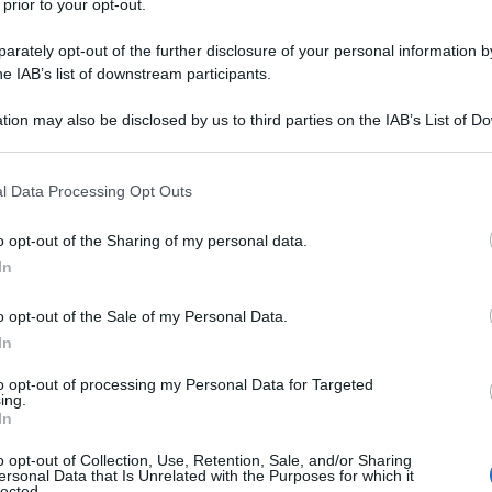
 prior to your opt-out.
genzia di stampa Mehr.
rately opt-out of the further disclosure of your personal information by
he IAB’s list of downstream participants.
 militari americani hanno colpito una torre di
In risposta, «le forze aeree e spaziali dell'IRGC
tion may also be disclosed by us to third parties on the IAB’s List of 
n attacco contro la base aerea americana da cui era
 that may further disclose it to other third parties.
ver eliminato tutti gli obiettivi designati.
 that this website/app uses one or more Google services and may gath
l Data Processing Opt Outs
including but not limited to your visit or usage behaviour. You may click 
tati Uniti di una risposta più massiccia in caso di una
 to Google and its third-party tags to use your data for below specifi
o opt-out of the Sharing of my personal data.
ogle consent section.
o aggrava ulteriormente le tensioni in una regione
In
tregua mediata da Cina e Pakistan rischia di
o opt-out of the Sale of my Personal Data.
o.
In
cito americano aveva sferrato attacchi contro un radar
to opt-out of processing my Personal Data for Targeted
ing.
 UAV. Il Comando Centrale delle Forze Armate degli
In
ato che si trattava di una reazione alle presunte
o opt-out of Collection, Use, Retention, Sale, and/or Sharing
a cui l'abbattimento di un drone MQ-1 che, secondo
ersonal Data that Is Unrelated with the Purposes for which it
lected.