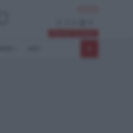
ACCEDI
Abbonati / Sostienici
NIONI
SHOP