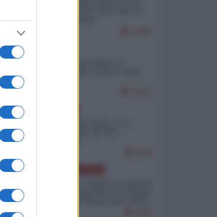
Ceuta: perché il Marocco fa
con noi quello che vuole (di
Alberto Negri)
12815
ITALIA
Il turismo di massa e i
"risvegli" del Corriere della
sera
10261
EUROPA
Cina, Russia e Iran, io ve
l’avevo detto (di Vito
Petrocelli)
8569
AMERICA LATINA
Dalla Convertibilità al "grillete
fiscal": l'Argentina si consegna
ai mercati (ancora una volta)
8056