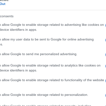
ernazionali.
Out
 aver abbattuto il drone americano poiché era
consents
l'Iran con intenzioni ostili, rivendicando il proprio
o allow Google to enable storage related to advertising like cookies on
evice identifiers in apps.
o allow my user data to be sent to Google for online advertising
e
s.
inuano a riportare informazioni su un possibile
to allow Google to send me personalized advertising.
arti già da diverse settimane. Secondo gli ultimi
o allow Google to enable storage related to analytics like cookies on
e il programma nucleare iraniano: Washington chiede
evice identifiers in apps.
cchito venga rimosso dalla Repubblica Islamica,
ttare questa condizione.
o allow Google to enable storage related to functionality of the website
i Stato americano né il Pentagono hanno
o allow Google to enable storage related to personalization.
co dell'IRGC alla base aerea statunitense.
o allow Google to enable storage related to security, including