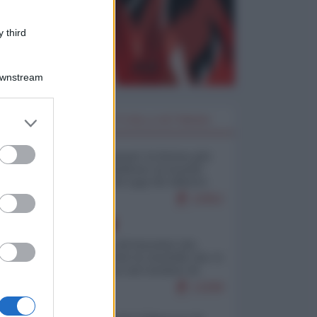
 third
Downstream
er and store
I PIÙ LETTI DELLA SETTIMANA
to grant or
ed purposes
Restare umani: la forma più
alta di ribellione al mondo
distopico di oggi (di Alberto
Bradanini)
22952
EUROPA
La mappa di Eurostat che
smonta tutte le storielle che vi
raccontano sul turismo di
massa
13299