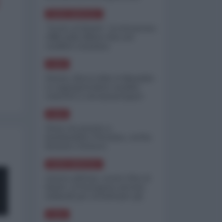
minimizzare le perdite
NORD-AMERICA
"Scorte al limite": il retroscena
CNN sulla difesa USA nel
conflitto iraniano
ASIA
Yemen, blocco Bab el-Mandab:
Le superpetroliere saudite
costrette a circumnavigare
l'Africa
ASIA
l'Iran era pronto a
bombardare l'Ucraina, cos'ha
fermato l'attacco
NORD-AMERICA
Guerra all'Iran, scorte USA al
limite: il Pentagono investe
miliardi per ricostituire gli
arsenali
ASIA