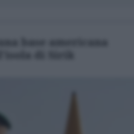
 una base americana
l'isola di Sirik