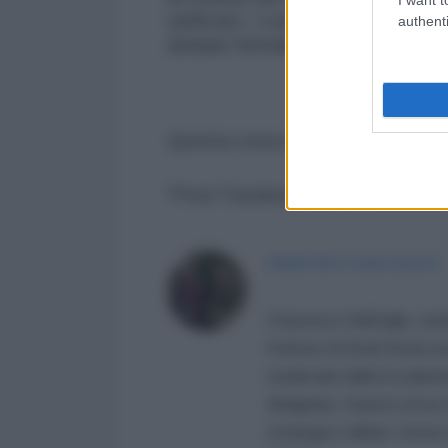
ratificato. I confini tra Estonia e
authenti
dunque formalmente non definiti.
Questa cosa mi diverte molto.
*Post Facebook del 19 dicembr
FRANCESCO DALL'AGLIO
Francesco Dall'Aglio, med
l'Istituto di Studi Storici 
medievale della Accademia
(Bulgaria). Esperto di est
strategico-militari. Auto