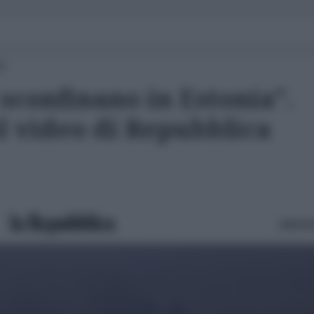
00
 sconfinano in Estonia".
l video di Repubblica