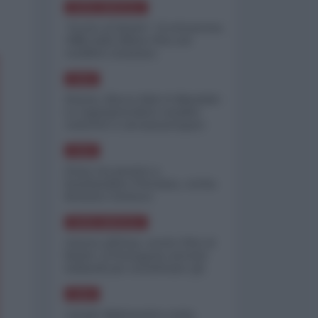
NORD-AMERICA
"Scorte al limite": il retroscena
CNN sulla difesa USA nel
conflitto iraniano
ASIA
Yemen, blocco Bab el-Mandab:
Le superpetroliere saudite
costrette a circumnavigare
l'Africa
ASIA
l'Iran era pronto a
bombardare l'Ucraina, cos'ha
fermato l'attacco
NORD-AMERICA
Guerra all'Iran, scorte USA al
limite: il Pentagono investe
miliardi per ricostituire gli
arsenali
ASIA
Canale diplomatico resta