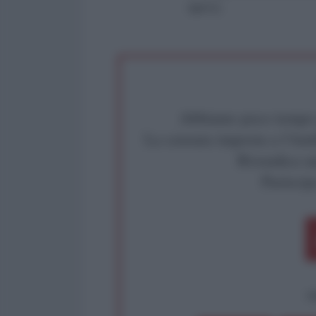
NATO:
Abbiamo poco tempo pe
La censura imposta a l'Ant
Rivendica un
Partecip
op