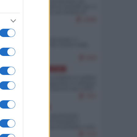
La mappa di Eurostat che
smonta tutte le storielle che vi
raccontano sul turismo di
massa
10986
ITALIA
Il turismo di massa e i
"risvegli" del Corriere della
sera
9408
AMERICA LATINA
Dalla Convertibilità al "grillete
fiscal": l'Argentina si consegna
ai mercati (ancora una volta)
7967
EUROPA
Mosca: le esercitazioni
nucleari di Germania e
Francia sono il preludio a una
guerra contro la Russia
7576