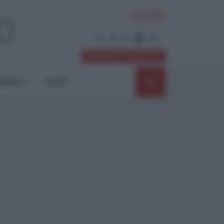
ACCEDI
Abbonati / Sostienici
NIONI
SHOP