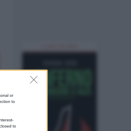
IL LIBRO DEL MESE
sonal or
ection to
nterest-
closed to