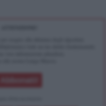
ATTENZIONE!
r reagire alla dittatura degli algoritmi.
iDiplomatico lede un tuo diritto fondamentale.
a vera informazione pluralista.
a alla nostra Lunga Marcia.
Abbonati!
pure effettua una donazione