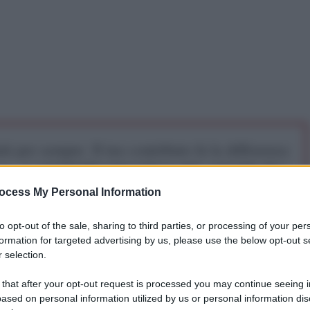
iti per sempre. Il tuo contributo fa la differenza:
mazione. L'ANTIDIPLOMATICO SEI ANCHE TU!
ocess My Personal Information
a 5€
Dona 15€
Scegli importo
to opt-out of the sale, sharing to third parties, or processing of your per
formation for targeted advertising by us, please use the below opt-out s
 selection.
 that after your opt-out request is processed you may continue seeing i
ased on personal information utilized by us or personal information dis