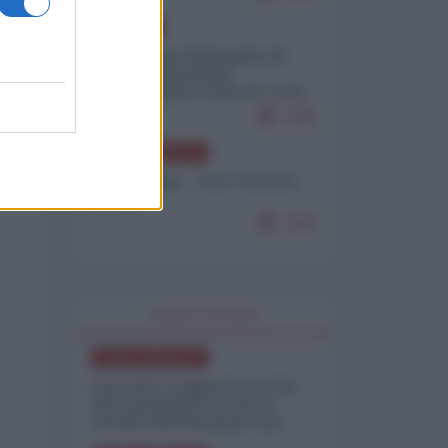
EUROPA
Petro accusa Netanyahu di
essere responsabile
"dell'invasione civile di Ceuta
da parte dei marocchini"
7155
NORD-AMERICA
Chris Hedges - Don Corleone
Trump
7136
WORLD AFFAIRS
NORD-AMERICA
Iran-USA, scoppia il caso dei
dati manipolati: il nuovo
metodo del Pentagono per
minimizzare le perdite