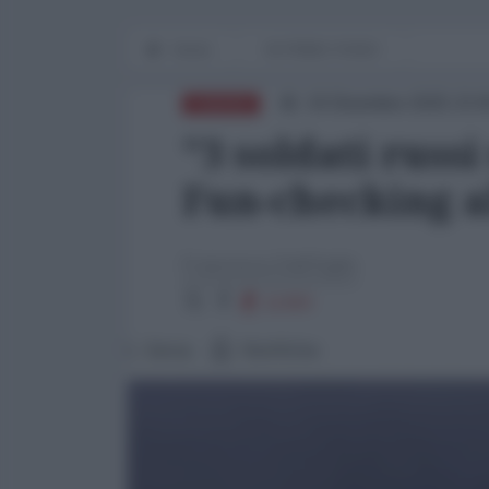
Home
IN PRIMO PIANO
19 Dicembre 2025 23:
EUROPA
"3 soldati russi
Fun-checking a
Francesco Dall'Aglio
11303