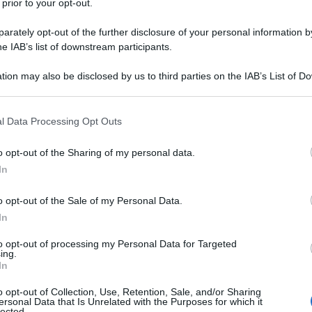
 prior to your opt-out.
rately opt-out of the further disclosure of your personal information by
chiamarlo X) davvero non sa che si perde. L'ultima di
he IAB’s list of downstream participants.
 Estonia tre soldati "in uniforme dell'esercito
te, ad ogni modo, non è questa.
tion may also be disclosed by us to third parties on the IAB’s List of 
 that may further disclose it to other third parties.
 that this website/app uses one or more Google services and may gath
l Data Processing Opt Outs
including but not limited to your visit or usage behaviour. You may click 
i (in uniforme ovviamente russa, e non sovietica)
 to Google and its third-party tags to use your data for below specifi
sa se per errore o per malizia, nel punto indicato
o opt-out of the Sharing of my personal data.
ogle consent section.
ume Narva esce dal lago Peipsi (o, alla tedesca,
In
 "aiutato", diciamo così, dal fatto che il confine
o opt-out of the Sale of my Personal Data.
roprio in quel punto, dove c'è un pezzetto di
In
confine molto strano e in nessun altro punto l'Estonia
el fiume Narva né la Russia su quella occidentale. È
to opt-out of processing my Personal Data for Targeted
 di accrezione, molto comune in zone del genere, con
ing.
In
asi il confine si sposta insieme al fiume e potrebbe
nerebbe avere sott'occhio le carte catastali del
o opt-out of Collection, Use, Retention, Sale, and/or Sharing
ersonal Data that Is Unrelated with the Purposes for which it
e non ho a disposizone. Ad ogni modo ci interessa
lected.