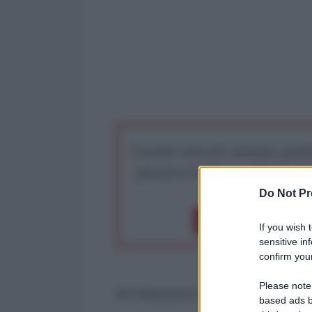
I nostri articoli saranno gratu
preserva la libera infor
Do Not Pr
Dona 1€
Don
If you wish 
sensitive in
confirm your
Please note
di Francesco Dall'Aglio*
based ads b