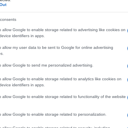
Out
consents
o allow Google to enable storage related to advertising like cookies on
te molto fun: il confine tra Estonia e Russia NON
evice identifiers in apps.
n trattato. De facto è un confine a tutti gli
 agli organismi internazionali, lo trattano come tale,
o allow my user data to be sent to Google for online advertising
lizzato. Quando gli uomini scelsero le tenebre
s.
ò di esistere, fu deciso di comune accordo di
vi tra le varie repubbliche come i confini dei nuovi
to allow Google to send me personalized advertising.
cise di formalizzare la cosa e ci si accordò sul
iccolo aggiustamento. Con tutta la calma di questo
o allow Google to enable storage related to analytics like cookies on
evice identifiers in apps.
mato da entrambe le parti e ratificato dal Parlamento
 lessero la parte scritta in piccolo ritirarono la
o allow Google to enable storage related to functionality of the website
faceva riferimento ai confini secondo il Trattato di
edi carta) molto più a est che nel 1991 e che secondo
 loro, ovviamente) non aveva mai perso validità. I
o allow Google to enable storage related to personalization.
conclusero nel 2014. Nel nuovo trattato i riferimenti
ssati, ma entrambi i parlamenti non lo hanno
o allow Google to enable storage related to security, including