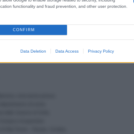
 Federazione Russa, inclusi quelli marini, restano
cation functionality and fraud prevention, and other user protection.
CONFIRM
Data Deletion
Data Access
Privacy Policy
e 2025
ievista, ricercatore presso
al dipartimento di storia
 delle Scienze di Sofia
 Europa e di questioni
re di War Room - Russia, Ucraina,