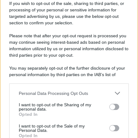
If you wish to opt-out of the sale, sharing to third parties, or
di Giuseppe Masala
processing of your personal or sensitive information for
targeted advertising by us, please use the below opt-out
section to confirm your selection.
Please note that after your opt-out request is processed you
may continue seeing interest-based ads based on personal
Gli Stati Uniti stanno perdendo “la Guerra
information utilized by us or personal information disclosed to
Mondiale a pezzi”?
third parties prior to your opt-out.
25 Giugno 2026 10:00
You may separately opt-out of the further disclosure of your
personal information by third parties on the IAB’s list of
downstream participants.
#
EXODUS
Personal Data Processing Opt Outs
This information may also be disclosed by us to third parties
on the IAB’s List of Downstream Participants that may further
I want to opt-out of the Sharing of my
disclose it to other third parties.
di Michelangelo Severgnini
personal data.
Opted In
Please note that this website/app uses one or more Google
services and may gather and store information including but
I want to opt-out of the Sale of my
Personal Data.
not limited to your visit or usage behaviour. You may click to
Opted In
grant or deny consent to Google and its third-party tags to