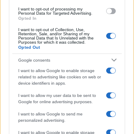
La Trilogia del Rimosso di Michelangelo
use your data for below specified purposes in below Google
I want to opt-out of processing my
Severgnini, prodotta da l'AntiDiplomatico,
consent section.
Personal Data for Targeted Advertising.
interamente in chiaro
Opted In
24 Luglio 2026 15:49
I want to opt-out of Collection, Use,
Retention, Sale, and/or Sharing of my
Personal Data that Is Unrelated with the
Purposes for which it was collected.
Opted Out
#
GENERAZIONE
ANTIDIPLOMATICA
Google consents
I want to allow Google to enable storage
related to advertising like cookies on web or
device identifiers in apps.
I want to allow my user data to be sent to
Google for online advertising purposes.
Berlino salva la privacy delle chat online –
I want to allow Google to send me
ma il rischio censura resta all’orizzonte
personalized advertising.
17 Ottobre 2025 13:00
I want to allow Google to enable storage