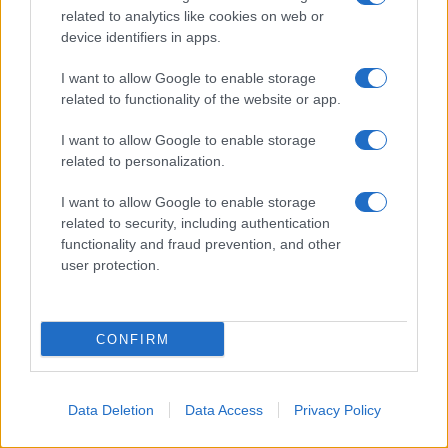
ministri di Iran e Arabia Saudita
related to analytics like cookies on web or
device identifiers in apps.
NORD-AMERICA
I want to allow Google to enable storage
"Una guerra illegale": Trump minimizza le perdite in
Iran, ma i dati lo smentiscono
related to functionality of the website or app.
EUROPA
I want to allow Google to enable storage
related to personalization.
Petro accusa Netanyahu di essere responsabile
"dell'invasione civile di Ceuta da parte dei
marocchini"
I want to allow Google to enable storage
related to security, including authentication
functionality and fraud prevention, and other
user protection.
CONFIRM
Data Deletion
Data Access
Privacy Policy