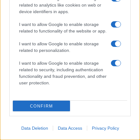
related to analytics like cookies on web or
device identifiers in apps.
I want to allow Google to enable storage
related to functionality of the website or app.
I want to allow Google to enable storage
related to personalization.
I want to allow Google to enable storage
related to security, including authentication
functionality and fraud prevention, and other
user protection.
CONFIRM
Data Deletion
Data Access
Privacy Policy