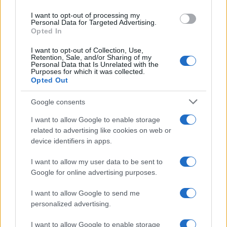
NORD-AMERICA
use your data for below specified purposes in below Google
I want to opt-out of processing my
Chris Hedges - Don Corleone Trump
consent section.
Personal Data for Targeted Advertising.
7293
Opted In
EUROPA
I want to opt-out of Collection, Use,
Retention, Sale, and/or Sharing of my
Ceuta, perché non mi aspetto più nulla dall'UE
Personal Data that Is Unrelated with the
Purposes for which it was collected.
7009
Opted Out
EUROPA
Google consents
Email trapelate: così i vertici dell'MI5 hanno spinto
per mettere al bando l'IRGC iraniano
I want to allow Google to enable storage
5303
related to advertising like cookies on web or
device identifiers in apps.
I want to allow my user data to be sent to
Google for online advertising purposes.
WORLD AFFAIRS
I want to allow Google to send me
NORD-AMERICA
personalized advertising.
Iran-USA, scoppia il caso dei dati manipolati: il
nuovo metodo del Pentagono per minimizzare le
I want to allow Google to enable storage