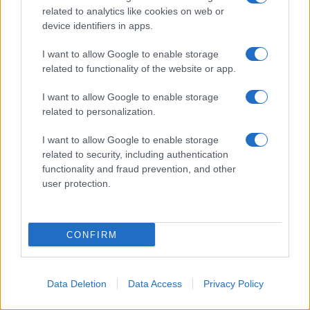
related to analytics like cookies on web or
device identifiers in apps.
I want to allow Google to enable storage
#
UNA
FINESTRA
APERTA
related to functionality of the website or app.
I want to allow Google to enable storage
Una finestra aperta
related to personalization.
I want to allow Google to enable storage
related to security, including authentication
functionality and fraud prevention, and other
La governance cinese vista dai
user protection.
rappresentanti italiani e la visione dello
sviluppo comune sino-italiano
06 Agosto 2026 08:00
CONFIRM
Data Deletion
Data Access
Privacy Policy
#
SCELTI
DAL
PEOPLE'S
DAILY