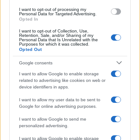
use your data for below specified purposes in below Google
I want to opt-out of processing my
consent section.
La Trilogia del Rimosso di Michelangelo
Personal Data for Targeted Advertising.
Opted In
Severgnini, prodotta da l'AntiDiplomatico,
interamente in chiaro
I want to opt-out of Collection, Use,
Retention, Sale, and/or Sharing of my
24 Luglio 2026 15:49
Personal Data that Is Unrelated with the
Purposes for which it was collected.
Opted Out
Google consents
#
GENERAZIONE
ANTIDIPLOMATICA
I want to allow Google to enable storage
related to advertising like cookies on web or
device identifiers in apps.
I want to allow my user data to be sent to
Google for online advertising purposes.
I want to allow Google to send me
Berlino salva la privacy delle chat online –
personalized advertising.
ma il rischio censura resta all’orizzonte
I want to allow Google to enable storage
17 Ottobre 2025 13:00