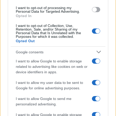
use your data for below specified purposes in below Google
I want to opt-out of processing my
consent section.
Personal Data for Targeted Advertising.
Opted In
I want to opt-out of Collection, Use,
Retention, Sale, and/or Sharing of my
Personal Data that Is Unrelated with the
Purposes for which it was collected.
Opted Out
Google consents
I want to allow Google to enable storage
related to advertising like cookies on web or
device identifiers in apps.
I want to allow my user data to be sent to
Google for online advertising purposes.
I want to allow Google to send me
personalized advertising.
I want to allow Google to enable storage