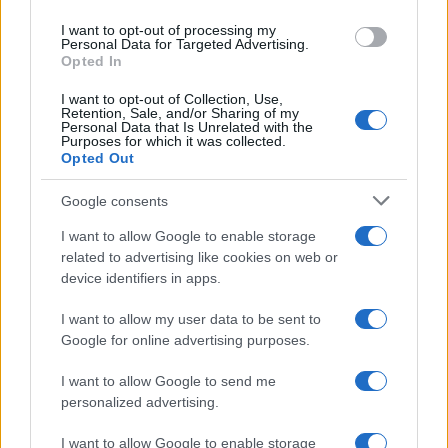
use your data for below specified purposes in below Google
I want to opt-out of processing my
consent section.
Personal Data for Targeted Advertising.
Opted In
"Black Rock non perde mai" – l'allarme di
Volpi sulla bolla tecnologica
I want to opt-out of Collection, Use,
Retention, Sale, and/or Sharing of my
27 Giugno 2026 16:24
Personal Data that Is Unrelated with the
Purposes for which it was collected.
Opted Out
Google consents
#
MONDISUD
I want to allow Google to enable storage
related to advertising like cookies on web or
device identifiers in apps.
di Fabrizio Verde
I want to allow my user data to be sent to
Google for online advertising purposes.
I want to allow Google to send me
Dalla Convertibilità al "grillete fiscal":
personalized advertising.
l'Argentina si consegna ai mercati (ancora
una volta)
I want to allow Google to enable storage