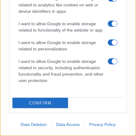
01 Agosto 2026 19:07
related to analytics like cookies on web or
device identifiers in apps.
I want to allow Google to enable storage
related to functionality of the website or app.
#
ECONOMIA
E
DINTORNI
I want to allow Google to enable storage
related to personalization.
di Giuseppe Masala
I want to allow Google to enable storage
related to security, including authentication
functionality and fraud prevention, and other
user protection.
Gli Stati Uniti stanno perdendo “la Guerra
Mondiale a pezzi”?
CONFIRM
25 Giugno 2026 10:00
Data Deletion
Data Access
Privacy Policy
#
EXODUS