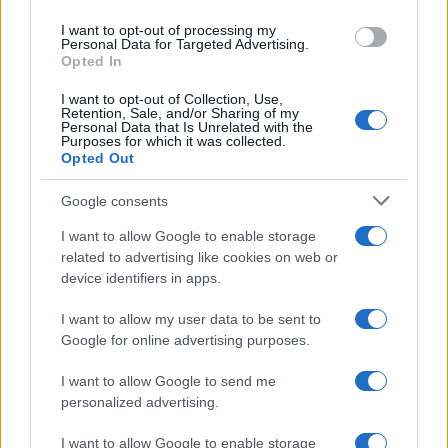
use your data for below specified purposes in below Google
I want to opt-out of processing my
consent section.
Personal Data for Targeted Advertising.
Opted In
I want to opt-out of Collection, Use,
Retention, Sale, and/or Sharing of my
Personal Data that Is Unrelated with the
Purposes for which it was collected.
Opted Out
Berlino salva la privacy delle chat online –
Google consents
ma il rischio censura resta all’orizzonte
I want to allow Google to enable storage
17 Ottobre 2025 13:00
related to advertising like cookies on web or
device identifiers in apps.
I want to allow my user data to be sent to
#
UNA
FINESTRA
APERTA
Google for online advertising purposes.
I want to allow Google to send me
Una finestra aperta
personalized advertising.
I want to allow Google to enable storage