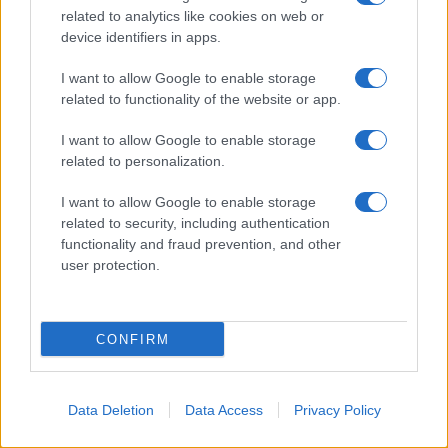
related to analytics like cookies on web or
device identifiers in apps.
La governance cinese vista dai
rappresentanti italiani e la visione dello
I want to allow Google to enable storage
sviluppo comune sino-italiano
related to functionality of the website or app.
06 Agosto 2026 08:00
I want to allow Google to enable storage
related to personalization.
I want to allow Google to enable storage
#
SCELTI
DAL
PEOPLE'S
DAILY
related to security, including authentication
functionality and fraud prevention, and other
user protection.
CONFIRM
Registro di ispezione di un drone
Data Deletion
Data Access
Privacy Policy
intelligente