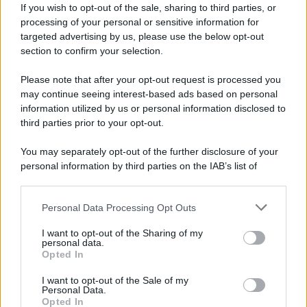
27 Giugno 2026 16:24
If you wish to opt-out of the sale, sharing to third parties, or
processing of your personal or sensitive information for
targeted advertising by us, please use the below opt-out
section to confirm your selection.
#
MONDISUD
Please note that after your opt-out request is processed you
may continue seeing interest-based ads based on personal
information utilized by us or personal information disclosed to
di Fabrizio Verde
third parties prior to your opt-out.
You may separately opt-out of the further disclosure of your
personal information by third parties on the IAB’s list of
downstream participants.
Dalla Convertibilità al "grillete fiscal":
l'Argentina si consegna ai mercati (ancora
Personal Data Processing Opt Outs
This information may also be disclosed by us to third parties
una volta)
on the IAB’s List of Downstream Participants that may further
I want to opt-out of the Sharing of my
01 Agosto 2026 19:07
disclose it to other third parties.
personal data.
Opted In
Please note that this website/app uses one or more Google
services and may gather and store information including but
I want to opt-out of the Sale of my
Personal Data.
not limited to your visit or usage behaviour. You may click to
#
ECONOMIA
E
DINTORNI
Opted In
grant or deny consent to Google and its third-party tags to