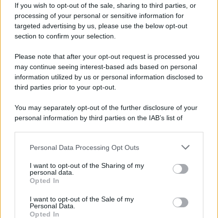
If you wish to opt-out of the sale, sharing to third parties, or
processing of your personal or sensitive information for
targeted advertising by us, please use the below opt-out
section to confirm your selection.
"Black Rock non perde mai" – l'allarme di
Please note that after your opt-out request is processed you
Volpi sulla bolla tecnologica
may continue seeing interest-based ads based on personal
27 Giugno 2026 16:24
information utilized by us or personal information disclosed to
third parties prior to your opt-out.
You may separately opt-out of the further disclosure of your
#
MONDISUD
personal information by third parties on the IAB’s list of
downstream participants.
Personal Data Processing Opt Outs
This information may also be disclosed by us to third parties
di Fabrizio Verde
on the IAB’s List of Downstream Participants that may further
I want to opt-out of the Sharing of my
disclose it to other third parties.
personal data.
Opted In
Please note that this website/app uses one or more Google
services and may gather and store information including but
I want to opt-out of the Sale of my
Dalla Convertibilità al "grillete fiscal":
Personal Data.
not limited to your visit or usage behaviour. You may click to
l'Argentina si consegna ai mercati (ancora
Opted In
grant or deny consent to Google and its third-party tags to