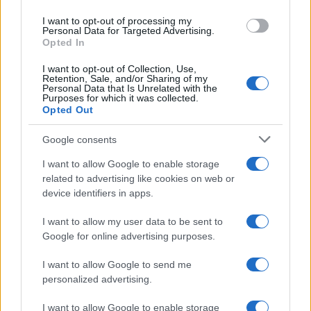
una volta)
use your data for below specified purposes in below Google
I want to opt-out of processing my
01 Agosto 2026 19:07
consent section.
Personal Data for Targeted Advertising.
Opted In
I want to opt-out of Collection, Use,
Retention, Sale, and/or Sharing of my
#
ECONOMIA
E
DINTORNI
Personal Data that Is Unrelated with the
Purposes for which it was collected.
Opted Out
di Giuseppe Masala
Google consents
I want to allow Google to enable storage
related to advertising like cookies on web or
device identifiers in apps.
I want to allow my user data to be sent to
Gli Stati Uniti stanno perdendo “la Guerra
Google for online advertising purposes.
Mondiale a pezzi”?
25 Giugno 2026 10:00
I want to allow Google to send me
personalized advertising.
I want to allow Google to enable storage