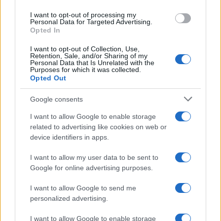
"Black Rock non perde mai" – l'allarme di
use your data for below specified purposes in below Google
Volpi sulla bolla tecnologica
I want to opt-out of processing my
consent section.
Personal Data for Targeted Advertising.
27 Giugno 2026 16:24
Opted In
I want to opt-out of Collection, Use,
Retention, Sale, and/or Sharing of my
Personal Data that Is Unrelated with the
Purposes for which it was collected.
#
MONDISUD
Opted Out
Google consents
di Fabrizio Verde
I want to allow Google to enable storage
related to advertising like cookies on web or
device identifiers in apps.
Dalla Convertibilità al "grillete fiscal":
I want to allow my user data to be sent to
l'Argentina si consegna ai mercati (ancora
Google for online advertising purposes.
una volta)
I want to allow Google to send me
01 Agosto 2026 19:07
personalized advertising.
I want to allow Google to enable storage