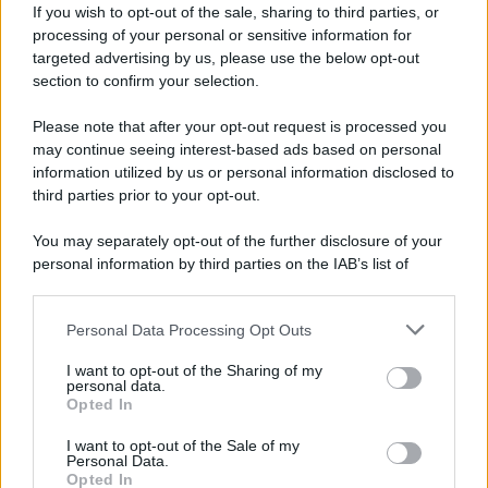
If you wish to opt-out of the sale, sharing to third parties, or
processing of your personal or sensitive information for
targeted advertising by us, please use the below opt-out
section to confirm your selection.
Please note that after your opt-out request is processed you
Cina, Russia e Iran, io ve l’avevo detto (di
may continue seeing interest-based ads based on personal
Vito Petrocelli)
information utilized by us or personal information disclosed to
07 Agosto 2026 18:00
third parties prior to your opt-out.
You may separately opt-out of the further disclosure of your
personal information by third parties on the IAB’s list of
#
STORIA
IN
DIRETTA
downstream participants.
Personal Data Processing Opt Outs
This information may also be disclosed by us to third parties
di Loretta Napoleoni
on the IAB’s List of Downstream Participants that may further
I want to opt-out of the Sharing of my
disclose it to other third parties.
personal data.
Opted In
Please note that this website/app uses one or more Google
services and may gather and store information including but
I want to opt-out of the Sale of my
Personal Data.
not limited to your visit or usage behaviour. You may click to
Opted In
grant or deny consent to Google and its third-party tags to