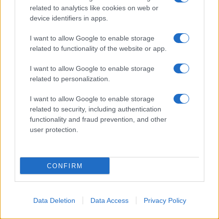
related to analytics like cookies on web or
device identifiers in apps.
I want to allow Google to enable storage
related to functionality of the website or app.
I want to allow Google to enable storage
related to personalization.
I want to allow Google to enable storage
Il fantasma dell’invasione
related to security, including authentication
"preventiva": un nuovo 22 giugno
functionality and fraud prevention, and other
contro la Russia?
user protection.
Fabrizio Poggi
04 Maggio 2026 21:00
CONFIRM
di Fabrizio Poggi per l'AntiDiplomatico 4 maggio.
Asetticamente presentata come una missione governativa
per garantire le forniture energetiche nazionali dalle fonti del
Data Deletion
Data Access
Privacy Policy
Caucaso, con visite ufficiali...