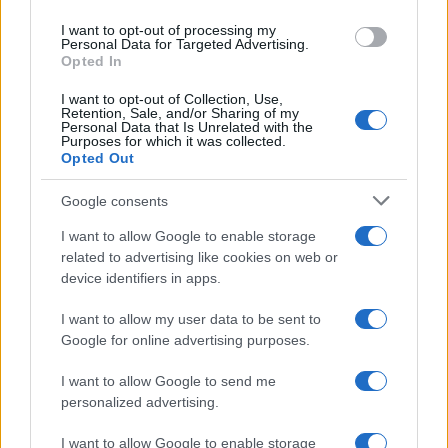
Gemini
use your data for below specified purposes in below Google
I want to opt-out of processing my
consent section.
05 Maggio 2026 13:00
Personal Data for Targeted Advertising.
Opted In
di Luca Busca Leggendo l’articolo di Glauco Benigni
I want to opt-out of Collection, Use,
sulla Bit Truth mi è sorto spontaneamente il desiderio di
Retention, Sale, and/or Sharing of my
Personal Data that Is Unrelated with the
sapere cosa pensasse di questo dialogo qualcuno che
Purposes for which it was collected.
Opted Out
sapesse di...
Google consents
EUROPA
I want to allow Google to enable storage
related to advertising like cookies on web or
device identifiers in apps.
I want to allow my user data to be sent to
Google for online advertising purposes.
I want to allow Google to send me
personalized advertising.
I want to allow Google to enable storage