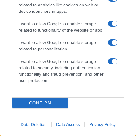
Come finirebbe una guerra tra UE e
related to analytics like cookies on web or
Russia? Tre scenari per il 2030 (e le
device identifiers in apps.
alternative alla linea dura)
20 Luglio 2026 10:00
I want to allow Google to enable storage
related to functionality of the website or app.
I want to allow Google to enable storage
#
EDITORIALI
related to personalization.
I want to allow Google to enable storage
related to security, including authentication
functionality and fraud prevention, and other
user protection.
CONFIRM
Cina, Russia e Iran, io ve l’avevo detto (di
Vito Petrocelli)
07 Agosto 2026 18:00
Data Deletion
Data Access
Privacy Policy