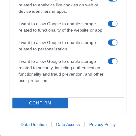
related to analytics like cookies on web or
device identifiers in apps.
I want to allow Google to enable storage
L'ANALISI DEL MESE - Da attore regionale a
related to functionality of the website or app.
soggetto globale: la trasformazione
strategica dell'Iran
I want to allow Google to enable storage
related to personalization.
I want to allow Google to enable storage
03 Agosto 2026 07:00
related to security, including authentication
functionality and fraud prevention, and other
user protection.
CONFIRM
Data Deletion
Data Access
Privacy Policy