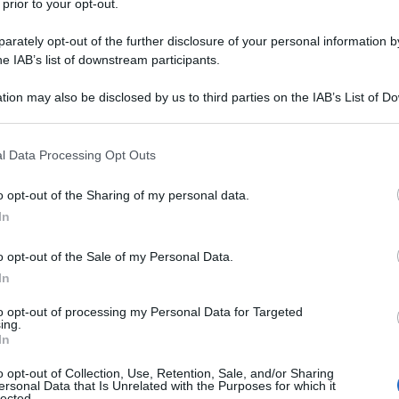
 prior to your opt-out.
rately opt-out of the further disclosure of your personal information by
iano su tre (dato OCSE) non capisce ciò che legge
”;
he IAB’s list of downstream participants.
. Sarà anche vero, ma è messo meglio chi non
tion may also be disclosed by us to third parties on the IAB’s List of 
nformarsi tramite giornaloni e giornalacci o grazie ai
 that may further disclose it to other third parties.
AI, Mediaset e La Sette?
 that this website/app uses one or more Google services and may gath
l Data Processing Opt Outs
including but not limited to your visit or usage behaviour. You may click 
à sia morta da tempo ma che la logica sia ormai
 to Google and its third-party tags to use your data for below specifi
o opt-out of the Sharing of my personal data.
gnia. Il caso Hannoun ne è la conferma più
ogle consent section.
In
otrebbe spiegarsi altrimenti l’impazzimento del
resto del leader ABSPP (Associazione Benefica di
o opt-out of the Sale of my Personal Data.
nese)?
In
to opt-out of processing my Personal Data for Targeted
ella questione – se i fondi raccolti andassero
ing.
In
he ne consegue non solo nei termini di giudizio di
 incongruenze logiche delle motivazioni del suo
o opt-out of Collection, Use, Retention, Sale, and/or Sharing
ersonal Data that Is Unrelated with the Purposes for which it
 pure in questa… pazza pazza Italia ormai diventata
lected.