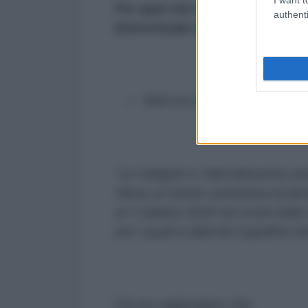
Per quel che riguarda invece D
authenti
Distrettuale di Genova
:
Nella nota congiunta il procurato
“Le indagini e i fatti attraverso
rilievo ai crimini commessi ai d
al 7 ottobre 2023 nel corso delle 
per i quali si attende il giudizio
Per poi aggiungere che: