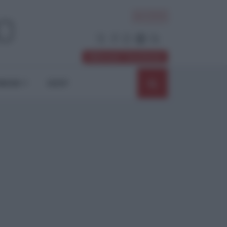
ACCEDI
Abbonati / Sostienici
NIONI
SHOP