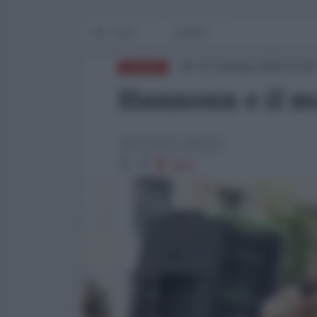
Home
Zeitgeist
01 Gennaio 2026 15:00
EUROPA
Hannoun e il 
Alessandro Mariani
3601