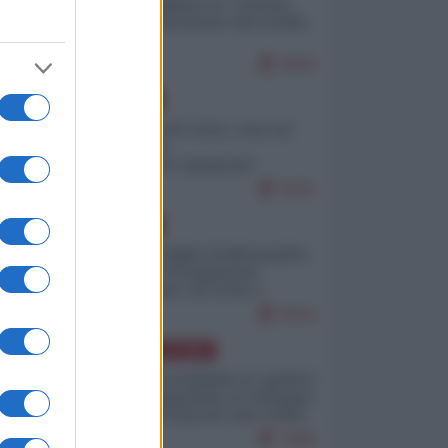
Quali sarebbero le “vittorie
ucraine” decantate dai media
italici?
9694
EUROPA
Invasione di Ceuta: cosa sta
accadendo
nell'enclave spagnola?
9181
EUROPA
Quando il figlio di Netanyahu
incitava "l'occupazione
musulmana" di Ceuta e
Melilla
8354
AMERICA LATINA
Dalla Convertibilità al "grillete
fiscal": l'Argentina si consegna
ai mercati (ancora una volta)
7696