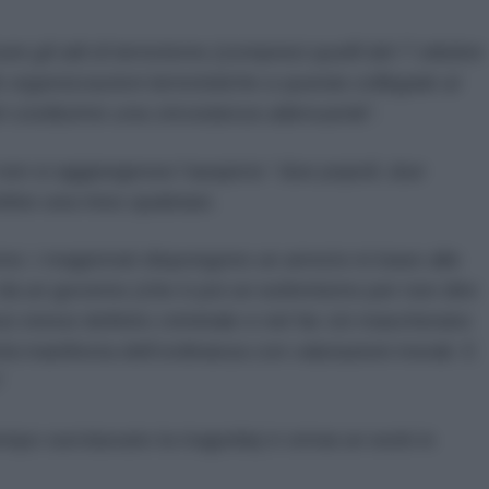
are gli atti di terrorismo (compresi quelli del 7 ottobre
organizzazioni terroristiche a questa collegate ai
é costituirne una circostanza attenuante
”.
on si aggiungesse l’auspicio “
due popoli, due
bbe una miss qualsiasi.
no: i magistrati dispongono un arresto in base alle
e da un governo (che è poi un eufemismo per non dire
si stessi definito criminale e nel far ciò mascherano
icità manifesta dell’ordinanza con valutazioni morali. E
?
tempo surclassato la tragedia) è ormai un work in