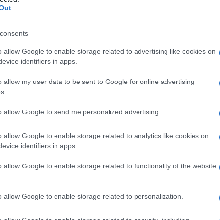
Out
co (e non solo) occidentale.
consents
o allow Google to enable storage related to advertising like cookies on
evice identifiers in apps.
 riguarda il GIP:
o allow my user data to be sent to Google for online advertising
one da oltre un ventennio per le sue attività di sostegno alla
s.
to allow Google to send me personalized advertising.
i suoi confronti erano state negate dal GIP
ori si sono serviti di molte informazioni trovate già all’epoca
o allow Google to enable storage related to analytics like cookies on
evice identifiers in apps.
25 Israele ha inviato “
spontaneamente
” (avverbio usato
o) molti altri documenti, la maggior parte dei quali ottenuta
o allow Google to enable storage related to functionality of the website
a nei primi anni duemila e poi recentemente nella striscia di Gaza.
o allow Google to enable storage related to personalization.
o allow Google to enable storage related to security, including