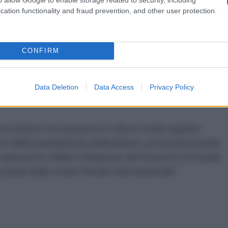
irezione Nazionale Antimafia e Direzione
cation functionality and fraud prevention, and other user protection.
CONFIRM
re nazionale DNA e il procuratore DDA scrivono:
Data Deletion
Data Access
Privacy Policy
 esse emersi non possono in alcun modo togliere
anni della popolazione palestinese successivamente
operazioni militari intraprese dal Governo di Israele,
 da parte della Corte Penale Internazionale
”.