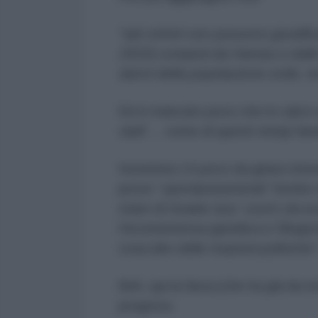
“
tali crimini non possono giustific
2023) compiuti da Hamas e dalle 
danni della popolazione civile, n
Ed è mancato poco che in calce n
stati
”… come di questi tempi fare
Insomma c’è poco da girarci intor
prove “
spontaneamente
” fornit
stato di Israele
tout court
) da es
l’inconsistenza giuridica e l’illog
cosa dire delle reazioni politiche
Beh, qui la farsa (che ha già da 
progress.