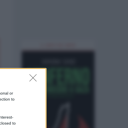
IL LIBRO DEL MESE
sonal or
ection to
nterest-
closed to