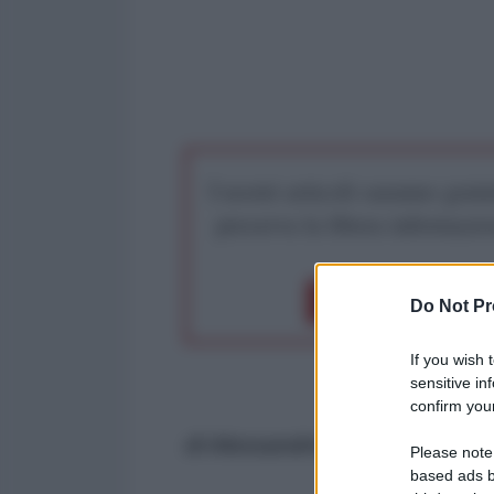
I nostri articoli saranno gratu
preserva la libera infor
Dona 1€
Don
Do Not Pr
If you wish 
sensitive in
confirm your
di Alessandro Mariani
Please note
based ads b