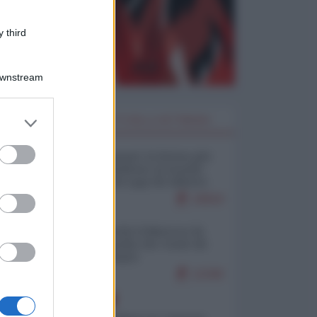
 third
Downstream
er and store
I PIÙ LETTI DELLA SETTIMANA
to grant or
ed purposes
Restare umani: la forma più
alta di ribellione al mondo
distopico di oggi (di Alberto
Bradanini)
19504
Ceuta: perché il Marocco fa
con noi quello che vuole (di
Alberto Negri)
12340
EUROPA