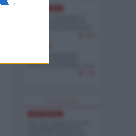
NORD-AMERICA
Il "mistero" dei numeri: il
governo Usa minimizza le
vittime in Iran, mentre fonti
interne...
7659
EUROPA
Mosca: le esercitazioni
nucleari di Germania e
Francia sono il preludio a una
guerra contro la Russia
7288
WORLD AFFAIRS
NORD-AMERICA
Iran-USA, scoppia il caso dei
dati manipolati: il nuovo
metodo del Pentagono per