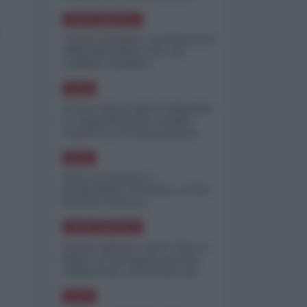
minimizzare le perdite
NORD-AMERICA
"Scorte al limite": il retroscena
CNN sulla difesa USA nel
conflitto iraniano
ASIA
Yemen, blocco Bab el-Mandab:
Le superpetroliere saudite
costrette a circumnavigare
l'Africa
ASIA
l'Iran era pronto a
bombardare l'Ucraina, cos'ha
fermato l'attacco
NORD-AMERICA
Guerra all'Iran, scorte USA al
limite: il Pentagono investe
miliardi per ricostituire gli
arsenali
ASIA