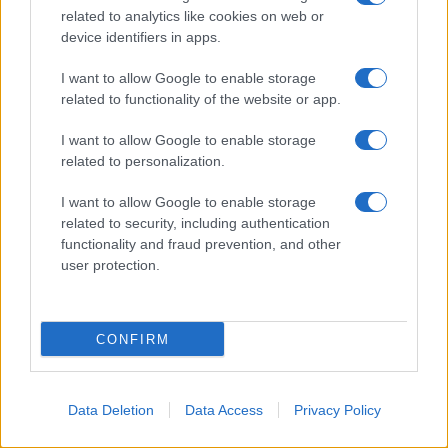
related to analytics like cookies on web or
device identifiers in apps.
I want to allow Google to enable storage
related to functionality of the website or app.
I want to allow Google to enable storage
related to personalization.
I want to allow Google to enable storage
related to security, including authentication
functionality and fraud prevention, and other
user protection.
CONFIRM
Data Deletion
Data Access
Privacy Policy