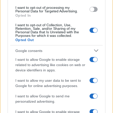
Il piano (speculativo) dietro il 'kit del
use your data for below specified purposes in below Google
I want to opt-out of processing my
bravo tossicodipendente'
consent section.
Personal Data for Targeted Advertising.
Opted In
Angela Fais
29 Agosto 2025 11:00
I want to opt-out of Collection, Use,
Retention, Sale, and/or Sharing of my
di Angela Fais per L’AntidiplomaticoSi consuma a Bologna
Personal Data that Is Unrelated with the
l’ennesima pagliacciata della sinistra radical. Il Comune ha
Purposes for which it was collected.
Opted Out
reso noto che distribuirà gratuitamente pipe in alluminio per
fumare...
Google consents
I want to allow Google to enable storage
1
2
3
4
5
6
7
8
9
related to advertising like cookies on web or
device identifiers in apps.
I want to allow my user data to be sent to
Google for online advertising purposes.
I want to allow Google to send me
personalized advertising.
I want to allow Google to enable storage