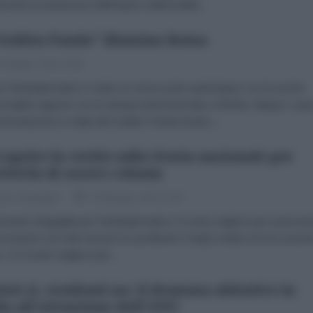
amente la traslazione dell'impero (dell'eredità...
“Golden Panda” illumina Roma
 Maggio 2025 14:00
l'AntiDiplomatico è stato un onore poter partecipare con la nostra
nsabile rapporti con la stampa internazionale e BRNN, Maylyn Lope
presentazione in Italia del Golden Panda Award,...
coprire la verità sulla Storia nazionale per
tterla di essere colonia
rdo Sinigaglia
04 Maggio 2025 21:00
onardo Sinigaglia per l'AntiDiplomatico Il modo migliore per assicurar
n popolo non lotti mai per la sua libertà è fargli credere di non esser
. E il modo migliore per...
isti sì, residenti no: il dramma abitativo in
lia all'attenzione dell'ONU