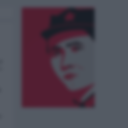
l’
 e
a
io