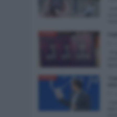
di An
Garan
‘share
Com
EUROPA
07
di Ag
anali
appro
'Ca
EUROPA
non
04
"Cata
dalla
rista