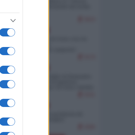
Quali sarebbero le “vittorie
ucraine” decantate dai media
ri,
italici?
9624
EUROPA
Invasione di Ceuta: cosa sta
accadendo
nell'enclave spagnola?
9176
so
EUROPA
Quando il figlio di Netanyahu
incitava "l'occupazione
ro
musulmana" di Ceuta e Melilla
8331
EUROPA
Geopolitica predatoria (di
l
Marco Travaglio)
8286