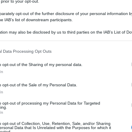
 prior to your opt-out.
tando...
rately opt-out of the further disclosure of your personal information by
peggiori menzogne di Israele
he IAB’s list of downstream participants.
 Aprile 2025 09:30
tion may also be disclosed by us to third parties on the IAB’s List of 
 that may further disclose it to other third parties.
essandra Ciattini* Sembra che in Italia nessuno si sia accorto della
icazione del libro di Jean-Piere Bouche e Michel Collon, intitolato
 that this website/app uses one or more Google services and may gath
l Data Processing Opt Outs
. Les 100 pires citations (Israele....
including but not limited to your visit or usage behaviour. You may click 
 to Google and its third-party tags to use your data for below specifi
o opt-out of the Sharing of my personal data.
ogle consent section.
malessere piu' profondo della scuola italiana
In
a Fais
19 Aprile 2025 16:00
o opt-out of the Sale of my Personal Data.
gela Fais per l'AntiDiplomatico Risale a qualche giorno addietro i
In
 estremo di una giovane adolescente vittima di bullismo che a Mass
to opt-out of processing my Personal Data for Targeted
ra ha tentato...
ing.
In
a significa progresso umano oggi?
o opt-out of Collection, Use, Retention, Sale, and/or Sharing
ersonal Data that Is Unrelated with the Purposes for which it
 Aprile 2025 20:00
lected.