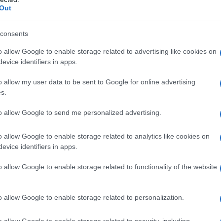
Out
ra Hoppe – Al Mayadeen Il fatto che il nostro pianeta, ai giorni nost
imora di un genocidio – visibile a tutti gli esseri umani su dispositivi
consents
ali in tutto...
o allow Google to enable storage related to advertising like cookies on
 Filo Rosso del Tempo
evice identifiers in apps.
 Aprile 2025 08:00
o allow my user data to be sent to Google for online advertising
s.
olo Crocchiolo* Nel suo libro “Sul filo rosso del tempo” (Multimage
ice, Firenze, 2024) l’autrice Alessandra Ciattini intraprende un percor
to allow Google to send me personalized advertising.
lisi della condizione...
o allow Google to enable storage related to analytics like cookies on
no, fin poco umano: Leopardi e quel pensie
evice identifiers in apps.
 "superumani"
o allow Google to enable storage related to functionality of the website
 Bertozzi
15 Aprile 2025 17:00
 parte conclusiva del suo poderoso studio "Nietzsche l'iperboreo", i
o allow Google to enable storage related to personalization.
ssore Paolo Ercolani, collega il pensiero del filosofo tedesco, sul
nte del superamento dell'uomo, all'attuale...
o allow Google to enable storage related to security, including