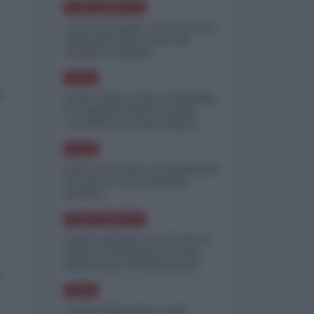
NORD-AMERICA
"Scorte al limite": il retroscena
CNN sulla difesa USA nel
conflitto iraniano
ASIA
o
Yemen, blocco Bab el-Mandab:
Le superpetroliere saudite
costrette a circumnavigare
l'Africa
ASIA
l'Iran era pronto a bombardare
l'Ucraina, cos'ha fermato
l'attacco
NORD-AMERICA
Guerra all'Iran, scorte USA al
limite: il Pentagono investe
miliardi per ricostituire gli
arsenali
ASIA
Canale diplomatico resta