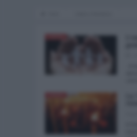
Home
Cultura e Resistenza
L'e
EUROPA
gen
15
di An
atten
cinis
La 
EUROPA
Ori
Diego
di Di
imper