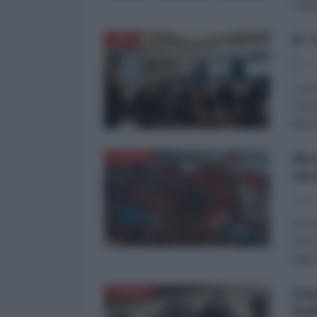
solit
Il 
CINA
10
Come 
respo
alla 
Ris
EUROPA
sme
Leona
di Le
che u
degno
Tur
EUROPA
Ita