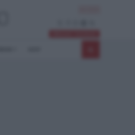
ACCEDI
Abbonati / Sostienici
NIONI
SHOP