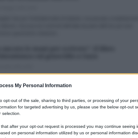
 Maggio 2025 18:00
gela Fais per l'AntiDiplomaticoEclatante, ma passata completamen
 silenzio, l’accusa nei confronti dell’Italia da parte dell’Onu per aver
sso gravissime violazioni...
 ancora le mani per scrivere": il libro
timonianza sul genocidio a Gaza
 Aprile 2025 20:00
cora le mani per scrivere. Testimonianze dal genocidio a Gaza
IONI Q) raccoglie 222 testi di numerosissimi autori di Gaza, scrittori
ocess My Personal Information
 giornalisti o semplici cittadini. Il sottotitolo...
to opt-out of the sale, sharing to third parties, or processing of your per
ambiguità del pontificato di papa Bergoglio
formation for targeted advertising by us, please use the below opt-out s
 selection.
 Aprile 2025 12:30
 that after your opt-out request is processed you may continue seeing i
essandra Ciattini Papa Bergoglio un rivoluzionario o un conservator
ased on personal information utilized by us or personal information dis
erato? Né l’uno né l’altro: un papa può “salvare la Chiesa” spesso