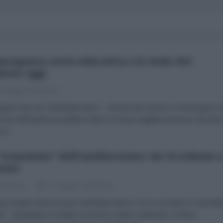
mergenza socio-educativa e il ruolo del
itore oggi
 Maggio 2025 18:30
gela Fais per l'AntiDiplomatico Sempre più spesso si impongono al
zione dell’opinione pubblica fatti di cronaca agghiaccianti per atrocità
mo...
“translatio” dell’antifascismo: da Occidente 
ente
 Bertozzi
11 Maggio 2025 08:30
ego Angelo Bertozzi per l'AntiDiplomatico Con il concetto di "translat
ii", soprattutto in ambito di storia e studio medievali, si indica