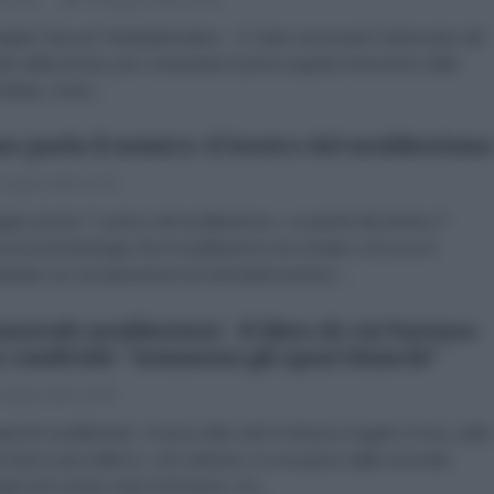
gela Fais per l'AntiDiplomatico E’ stato necessario l’intervento del
te della privacy per contrastare il preoccupante fenomeno dello
nting’, ossia...
e parla il nemico: il lessico del neoliberism
 Aprile 2025 17:00
ata Iacono "Lessico del neoliberismo. Le parole del nemico"*
zza la terminologia che il neoliberismo ha coniato o di cui si è
priata con un'operazione di risemantizzazione....
tastrofe neoliberista'. Il libro di cui Parenzo
 condivide "nemmeno gli spazi bianchi"
 Aprile 2025 18:00
strofe neoliberista", il nuovo libro del Professor Angelo D'Orsi, edito
 nostra casa editrice, LAD edizioni, è a un passo dalla seconda
mpa ed è uscito solo il 29 marzo. Un...