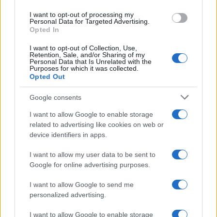
use your data for below specified purposes in below Google
I want to opt-out of processing my
consent section.
Personal Data for Targeted Advertising.
Opted In
I want to opt-out of Collection, Use,
Retention, Sale, and/or Sharing of my
Quando rigenerazione fa rima con
Personal Data that Is Unrelated with the
Purposes for which it was collected.
gentrificazione. La recensione de il Mattino
Opted Out
di "Pietre senza popolo"
Google consents
I want to allow Google to enable storage
20 Giugno 2026 09:00
related to advertising like cookies on web or
device identifiers in apps.
I want to allow my user data to be sent to
Google for online advertising purposes.
I want to allow Google to send me
personalized advertising.
I want to allow Google to enable storage