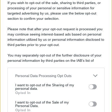
If you wish to opt-out of the sale, sharing to third parties, or
processing of your personal or sensitive information for
targeted advertising by us, please use the below opt-out
section to confirm your selection.
Please note that after your opt-out request is processed you
may continue seeing interest-based ads based on personal
Fellini, Bergman, Lynch: come i maestri del
information utilized by us or personal information disclosed to
sogno hanno trasformato il cinema in
third parties prior to your opt-out.
un'arma sociale
You may separately opt-out of the further disclosure of your
personal information by third parties on the IAB’s list of
downstream participants.
23 Giugno 2026 14:30
Personal Data Processing Opt Outs
This information may also be disclosed by us to third parties
on the IAB’s List of Downstream Participants that may further
I want to opt-out of the Sharing of my
disclose it to other third parties.
personal data.
Opted In
Please note that this website/app uses one or more Google
services and may gather and store information including but
I want to opt-out of the Sale of my
Personal Data.
not limited to your visit or usage behaviour. You may click to
Opted In
grant or deny consent to Google and its third-party tags to