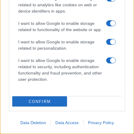
related to analytics like cookies on web or
device identifiers in apps.
Il potere in(visibile) delle neuroscienze nel
I want to allow Google to enable storage
plasmare la demo(crazia)
related to functionality of the website or app.
I want to allow Google to enable storage
related to personalization.
21 Maggio 2025 07:00
I want to allow Google to enable storage
related to security, including authentication
functionality and fraud prevention, and other
user protection.
CONFIRM
Data Deletion
Data Access
Privacy Policy