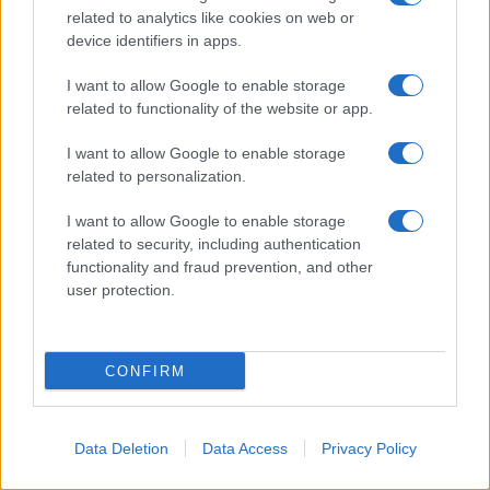
related to analytics like cookies on web or
device identifiers in apps.
Dalla Convertibilità al "grillete fiscal":
I want to allow Google to enable storage
l'Argentina si consegna ai mercati (ancora
related to functionality of the website or app.
una volta)
01 Agosto 2026 19:07
I want to allow Google to enable storage
related to personalization.
I want to allow Google to enable storage
related to security, including authentication
#
ECONOMIA
E
DINTORNI
functionality and fraud prevention, and other
user protection.
di Giuseppe Masala
CONFIRM
Data Deletion
Data Access
Privacy Policy
Gli Stati Uniti stanno perdendo “la Guerra
Mondiale a pezzi”?