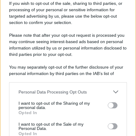
If you wish to opt-out of the sale, sharing to third parties, or
processing of your personal or sensitive information for
targeted advertising by us, please use the below opt-out
section to confirm your selection.
Please note that after your opt-out request is processed you
may continue seeing interest-based ads based on personal
information utilized by us or personal information disclosed to
third parties prior to your opt-out.
You may separately opt-out of the further disclosure of your
Epstein e i potenti d’Europa: i
personal information by third parties on the IAB’s list of
documenti che travolgono politica e
downstream participants.
monarchie
Personal Data Processing Opt Outs
This information may also be disclosed by us to third parties
La Redazione de l'AntiDiplomatico
on the IAB’s List of Downstream Participants that may further
I want to opt-out of the Sharing of my
disclose it to other third parties.
personal data.
13 Febbraio 2026 07:00
Opted In
Please note that this website/app uses one or more Google
L’Europa è scossa dalle nuove rivelazioni contenute negli
services and may gather and store information including but
I want to opt-out of the Sale of my
Personal Data.
not limited to your visit or usage behaviour. You may click to
archivi di Jeffrey Epstein, desecretati nelle ultime settimane
Opted In
grant or deny consent to Google and its third-party tags to