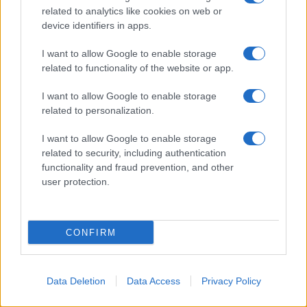
related to analytics like cookies on web or
device identifiers in apps.
I want to allow Google to enable storage
related to functionality of the website or app.
I want to allow Google to enable storage
related to personalization.
I want to allow Google to enable storage
related to security, including authentication
functionality and fraud prevention, and other
user protection.
C’è un aggressore e un aggredito, si
diceva una volta, no? Intervista a
Carlo Rovelli
CONFIRM
Luca Busca
17 Gennaio 2026 19:00
di Luca Busca Viviamo in un contesto molto incerto, in
Data Deletion
Data Access
Privacy Policy
cui ogni giorno un paese sovrano viene minacciato