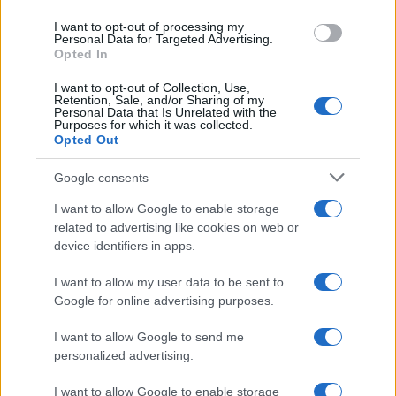
dalla Groenlandia
use your data for below specified purposes in below Google
I want to opt-out of processing my
consent section.
Personal Data for Targeted Advertising.
La Redazione de l'AntiDiplomatico
Opted In
18 Gennaio 2026 15:16
I want to opt-out of Collection, Use,
Retention, Sale, and/or Sharing of my
Personal Data that Is Unrelated with the
La squadra di ricognizione della Bundeswehr tedesca di
Purposes for which it was collected.
stanza in Groenlandia ha lasciato l'isola "in silenzio e in
Opted Out
fretta", ha riportato il quotidiano tedesco Bild. Il giornale ha
Google consents
affermato di aver trovato...
I want to allow Google to enable storage
EUROPA
related to advertising like cookies on web or
device identifiers in apps.
I want to allow my user data to be sent to
Google for online advertising purposes.
I want to allow Google to send me
personalized advertising.
I want to allow Google to enable storage