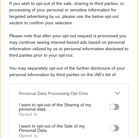
If you wish to opt-out of the sale, sharing to third parties, or
processing of your personal or sensitive information for
targeted advertising by us, please use the below opt-out
section to confirm your selection.
Please note that after your opt-out request is processed you
may continue seeing interest-based ads based on personal
information utilized by us or personal information disclosed to
third parties prior to your opt-out.
You may separately opt-out of the further disclosure of your
personal information by third parties on the IAB’s list of
downstream participants.
Personal Data Processing Opt Outs
This information may also be disclosed by us to third parties
on the IAB’s List of Downstream Participants that may further
I want to opt-out of the Sharing of my
disclose it to other third parties.
personal data.
Opted In
Please note that this website/app uses one or more Google
services and may gather and store information including but
I want to opt-out of the Sale of my
Personal Data.
not limited to your visit or usage behaviour. You may click to
Bild: la Germania ritira le truppe
Opted In
grant or deny consent to Google and its third-party tags to