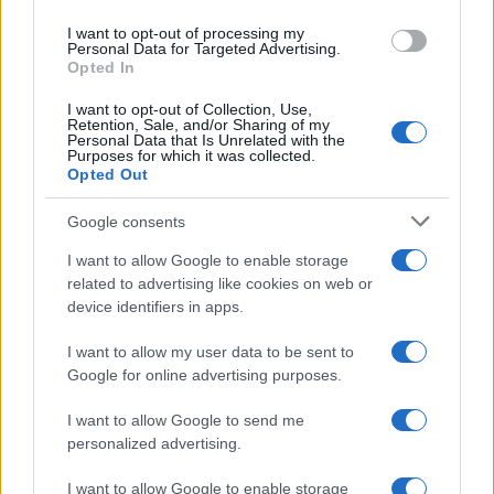
interamente in chiaro
use your data for below specified purposes in below Google
I want to opt-out of processing my
consent section.
24 Luglio 2026 15:49
Personal Data for Targeted Advertising.
Opted In
I want to opt-out of Collection, Use,
Retention, Sale, and/or Sharing of my
Personal Data that Is Unrelated with the
#
GENERAZIONE
ANTIDIPLOMATICA
Purposes for which it was collected.
Opted Out
Google consents
I want to allow Google to enable storage
related to advertising like cookies on web or
device identifiers in apps.
I want to allow my user data to be sent to
Berlino salva la privacy delle chat online –
Google for online advertising purposes.
ma il rischio censura resta all’orizzonte
17 Ottobre 2025 13:00
I want to allow Google to send me
personalized advertising.
I want to allow Google to enable storage