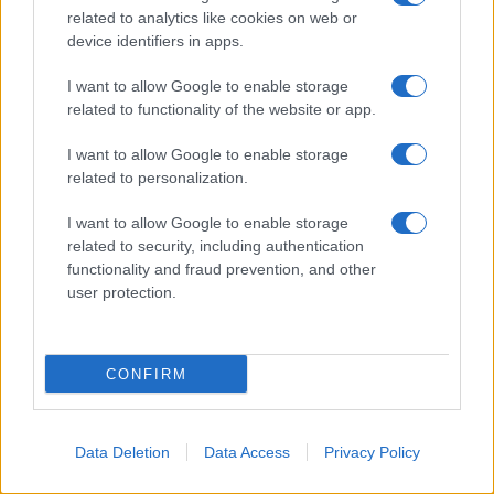
related to analytics like cookies on web or
#
UNA
FINESTRA
APERTA
device identifiers in apps.
I want to allow Google to enable storage
Una finestra aperta
related to functionality of the website or app.
I want to allow Google to enable storage
related to personalization.
La governance cinese vista dai
I want to allow Google to enable storage
rappresentanti italiani e la visione dello
related to security, including authentication
sviluppo comune sino-italiano
functionality and fraud prevention, and other
06 Agosto 2026 08:00
user protection.
CONFIRM
#
SCELTI
DAL
PEOPLE'S
DAILY
Data Deletion
Data Access
Privacy Policy