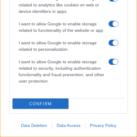
Iran, ma i dati lo smentiscono
related to analytics like cookies on web or
device identifiers in apps.
EUROPA
Petro accusa Netanyahu di essere responsabile
I want to allow Google to enable storage
"dell'invasione civile di Ceuta da parte dei
related to functionality of the website or app.
marocchini"
I want to allow Google to enable storage
related to personalization.
I want to allow Google to enable storage
related to security, including authentication
functionality and fraud prevention, and other
user protection.
CONFIRM
Data Deletion
Data Access
Privacy Policy