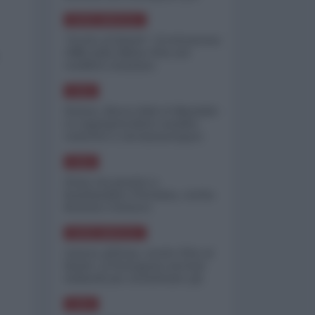
minimizzare le perdite
NORD-AMERICA
"Scorte al limite": il retroscena
CNN sulla difesa USA nel
conflitto iraniano
ASIA
Yemen, blocco Bab el-Mandab:
Le superpetroliere saudite
costrette a circumnavigare
l'Africa
ASIA
l'Iran era pronto a
bombardare l'Ucraina, cos'ha
fermato l'attacco
NORD-AMERICA
Guerra all'Iran, scorte USA al
limite: il Pentagono investe
miliardi per ricostituire gli
arsenali
ASIA