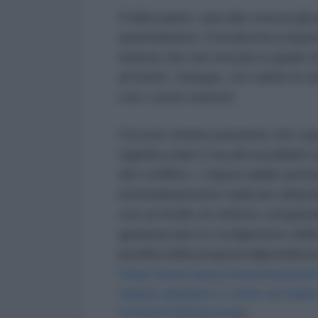
D’altra parte, una tale mossa gli
autoritarismo: l’Ucraina ha sospe
interna che non era più in grado 
al fronte. Dunque, voi volete le e
con i vostri eserciti.
Occorre tenere presente che casc
significa dare il via all’
escalation
del conflitto. L’impeccabile port
immediatamente replicato all’ipot
con un livello di cinismo complet
garantiscano lo svolgimento delle 
perdita della propria indipendenza
https://www.ansa.it/sito/notizi
tenere-elezioni-e-come-un-tea
5239c874556d.html
).