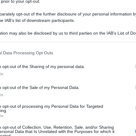
 prior to your opt-out.
o di un mese da parte di Angelo d’Orsi e stavolta
ludeva altri 17 professori, studiosi, ambasciatori e
rately opt-out of the further disclosure of your personal information by
he IAB’s list of downstream participants.
; curiosamente si torna a parlare di “democrazia”
tion may also be disclosed by us to third parties on the IAB’s List of 
 that may further disclose it to other third parties.
 di democrazia in Ucraina è evidentemente un
 that this website/app uses one or more Google services and may gath
l Data Processing Opt Outs
d Trump che sta disperatamente cercando di spingere
including but not limited to your visit or usage behaviour. You may click 
 to Google and its third-party tags to use your data for below specifi
come impone la diplomazia nonché il buonsenso,
o opt-out of the Sharing of my personal data.
ogle consent section.
to parte in causa dello scontro. Per fare questo
In
 un rappresentante del popolo ucraino legittimo,
o opt-out of the Sale of my Personal Data.
n è più. I termini del suo mandato sono infatti
In
gati da lui stesso ad libitum.
to opt-out of processing my Personal Data for Targeted
ing.
i, che sono solo una parte di ciò che richiede una
In
, è consentita dalla Costituzione dell’Ucraina che
o opt-out of Collection, Use, Retention, Sale, and/or Sharing
 marziale e una sospensione di ogni tipo di
ersonal Data that Is Unrelated with the Purposes for which it
lected.