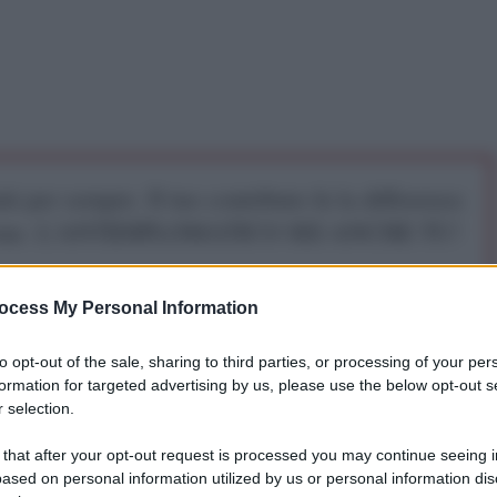
iti per sempre. Il tuo contributo fa la differenza:
mazione. L'ANTIDIPLOMATICO SEI ANCHE TU!
ocess My Personal Information
a 5€
Dona 15€
Scegli importo
to opt-out of the sale, sharing to third parties, or processing of your per
formation for targeted advertising by us, please use the below opt-out s
 selection.
sa più parlare non solo di russofobia, russofilia e
 that after your opt-out request is processed you may continue seeing i
ased on personal information utilized by us or personal information dis
ia, com’è stato dimostrato dal secondo pesante