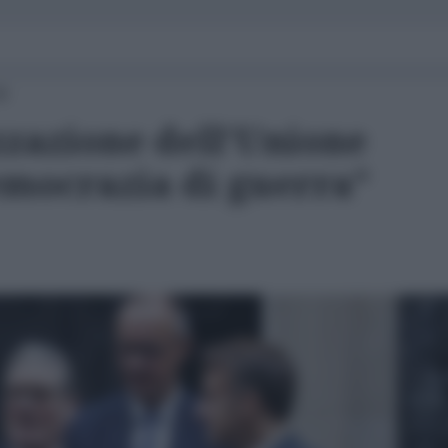
30
zzazione dell’Unione
emocrazia di guerra”