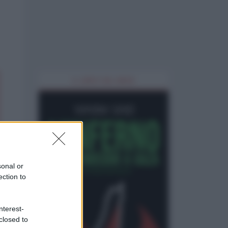
IL LIBRO DEL MESE
sonal or
ection to
nterest-
closed to