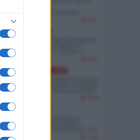
Invasione di Ceuta: cosa sta
accadendo
nell'enclave spagnola?
9273
EUROPA
Quando il figlio di Netanyahu
incitava "l'occupazione
musulmana" di Ceuta e
Melilla
8613
AMERICA LATINA
Dalla Convertibilità al "grillete
fiscal": l'Argentina si consegna
ai mercati (ancora una volta)
7894
EUROPA
Mosca: le esercitazioni
nucleari di Germania e
Francia sono il preludio a una
guerra contro la Russia
7495