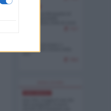
EUROPA
Petro accusa Netanyahu di
essere responsabile
"dell'invasione civile di Ceuta
da parte dei marocchini"
7117
ITALIA
Il turismo di massa e i
"risvegli" del Corriere della
sera
7002
WORLD AFFAIRS
NORD-AMERICA
Iran-USA, scoppia il caso dei
dati manipolati: il nuovo
metodo del Pentagono per