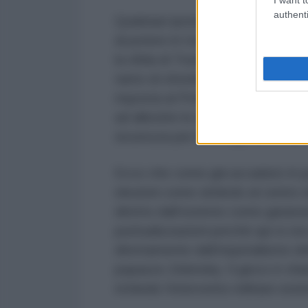
authenti
Qualsiasi ipotesi di accordo con
al potere in Ucraina. E forte del
la sfida di Trump e Putin con uno 
tanto di sfondo cartonato: “sono 
risposta al Presidente americano
ad allestire le urne nei prossimi 6
sicurezza per lo svolgimento del 
Ecco che come già accaduto in pas
elezioni come simbolo al centro de
diretto dall’esterno come garan
puntualizzazioni perché qui si sta
direttamente dall’imperialismo d
pupazzo Zelensky. Il gioco è chia
richiede l’intervento militare est