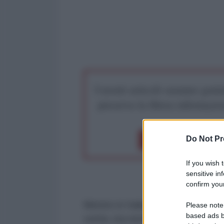
I nostri articoli saranno gratu
preserva la libera infor
Do Not Pr
Dona 1€
Don
If you wish 
sensitive in
confirm your
Mentre in Italia sembra non si pos
Please note
based ads b
verità, ma nemmeno di democraz