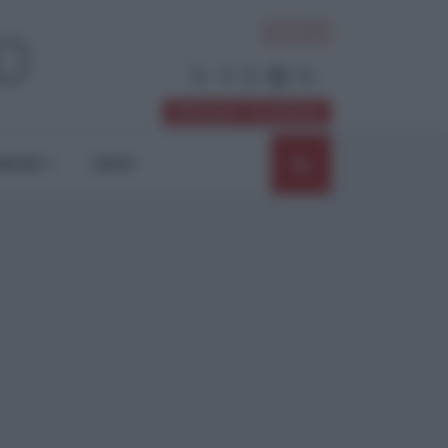
ACCEDI
Abbonati / Sostienici
NIONI
SHOP