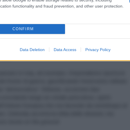
cation functionality and fraud prevention, and other user protection.
 la Russia al momento discende da quest’alternanza
 sostegno ricevuto Zelensky proprio ieri ha accettato
dei suoi annunci televisivi a cui ci ha abituato, con
CONFIRM
sempre pronto alle elezioni” ha annunciato in
, incalzandolo e provocandolo con un “siamo pronti
0 o 90 giorni, se i nostri alleati potranno garantire la
Data Deletion
Data Access
Privacy Policy
voto”.
sato in Iraq, ad esempio, l’imperialismo riporta le
l fronte di guerra, giustificando l’intervento militare
zia “democratica”. Ebbene, occorrono due
 scivolando lungo un crinale pericoloso, spinti
ell’Unione Europea che sta facendo da ventriloquo al
ro: Zelensky accetta la sfida delle elezioni, ma
erno
boots on the ground
.