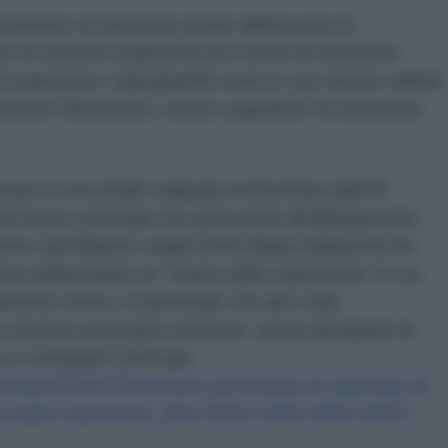
 permette di smarcarsi anche dall’accusa di
so le elezioni solamente per motivi di sicurezza
di mantenere, impegnando tutte le sue risorse militari
lezioni? Benissimo, venite a garantirci la sicurezza
are in una simile trappola orchestrata dall’UE
sul fronte orientale che porta dritti all’allargamento
avoce del Ministro degli Esteri Maria Zakharova ha
esi definendolo un “teatro delle marionette” in cui
amente nuovo “si pretende che altri stati
elezioni sul proprio territorio, senza dichiarare la
 e sovranità” (vedi qui:
e/mondo/2025/12/10/mosca-promessa-di-zelensky-di-
tro-delle-marionette_86e79d76-2893-4965-8403-