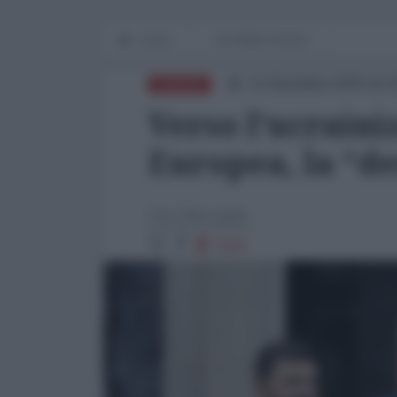
Home
IN PRIMO PIANO
12 Dicembre 2025 16:
EUROPA
Verso l’ucraini
Europea, la “d
Alex Marsaglia
2162