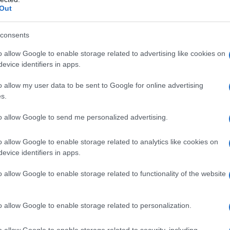
nga dichiarato lo Stato di Guerra. Zelensky ha per
Out
base dell’ordinamento ucraino per estendere il più
ante il suo disconoscimento da parte della stessa
consents
ebbraio (vedi qui:
https://www.farodiroma.it/il-
o allow Google to enable storage related to advertising like cookies on
-qualunque-proroga-della-presidenza-zelensky-ma-
evice identifiers in apps.
-volcic/
).
o allow my user data to be sent to Google for online advertising
s.
amente fuori dai giochi, ma è il leader su cui le
to allow Google to send me personalized advertising.
to eleggendolo a vero e proprio eroe della
ore russo, basti vedere l’ennesimo suo tour per le
o allow Google to enable storage related to analytics like cookies on
gno ed una tale esposizione da parte dei principali
evice identifiers in apps.
ne Europea, della NATO, nonché del Vaticano (sic!)
o allow Google to enable storage related to functionality of the website
ne all’interno dell’Occidente del caso Zelensky.
one, che sarebbe probabilmente avvenuta un minuto
o allow Google to enable storage related to personalization.
ile.
o allow Google to enable storage related to security, including