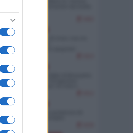
Quali sarebbero le “vittorie
ucraine” decantate dai media
italici?
9492
EUROPA
Invasione di Ceuta: cosa sta
accadendo
nell'enclave spagnola?
9153
EUROPA
Quando il figlio di Netanyahu
incitava "l'occupazione
musulmana" di Ceuta e
Melilla
8312
EUROPA
Geopolitica predatoria (di
Marco Travaglio)
8228