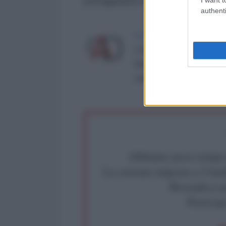
protagoniste delle decisioni.
authenti
LA REDAZIONE DE L'ANT
L'AntiDiplomatico è una te
Roma al n° 162/2015 del re
critica: info@lantidiplomat
Abbiamo poco tempo pe
La censura imposta a l'Ant
Rivendica un
Partecip