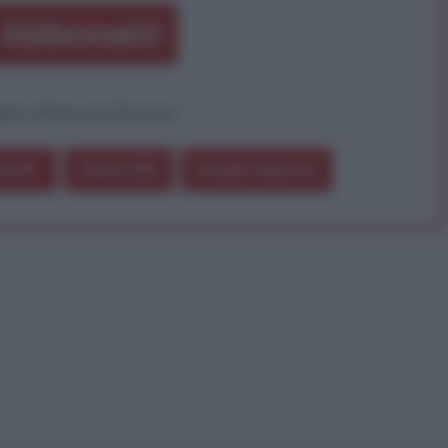
Abbonati!
pure effettua una donazione
a 5€
Dona 15€
Scegli importo