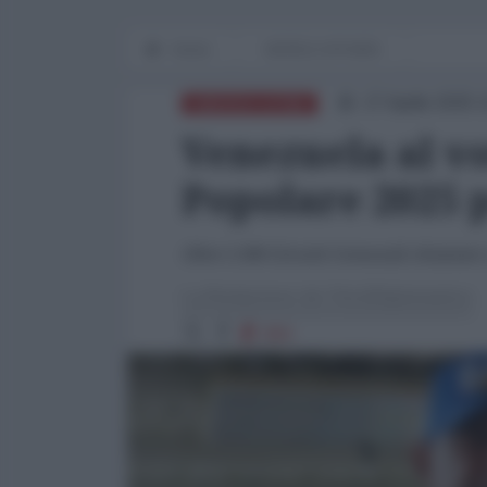
Home
WORLD AFFAIRS
27 Aprile 2025 
AMERICA LATINA
Venezuela al v
Popolare 2025 
Oltre 5.300 Circuiti Comunali chiamati a 
La Redazione de l'AntiDiplomatico
950