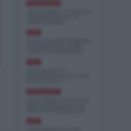
NORD-AMERICA
"Scorte al limite": il retroscena
CNN sulla difesa USA nel
conflitto iraniano
ASIA
Yemen, blocco Bab el-Mandab:
Le superpetroliere saudite
costrette a circumnavigare
l'Africa
ASIA
l'Iran era pronto a
bombardare l'Ucraina, cos'ha
fermato l'attacco
NORD-AMERICA
Guerra all'Iran, scorte USA al
limite: il Pentagono investe
miliardi per ricostituire gli
arsenali
ASIA
Canale diplomatico resta