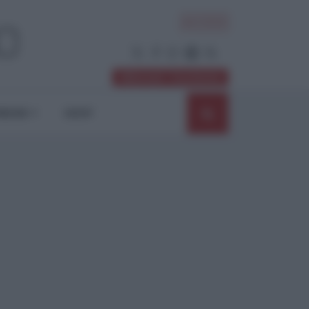
ACCEDI
Abbonati / Sostienici
NIONI
SHOP