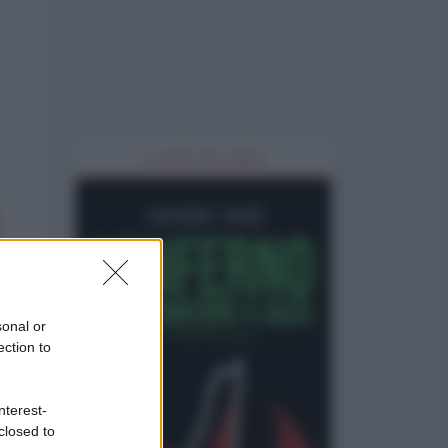
IL LIBRO DEL MESE
sonal or
ection to
nterest-
closed to