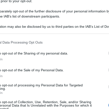
dini residenti nel paese voteranno per scegliere
 prior to your opt-out.
8 Circuiti Comunali. Questo processo, il quarto con
rately opt-out of the further disclosure of your personal information by
, si svolgerà con cadenza trimestrale per rafforzare
he IAB’s list of downstream participants.
 Maduro di potenziare il ruolo delle comunità
tion may also be disclosed by us to third parties on the IAB’s List of 
 Comunale".
 that may further disclose it to other third parties.
 that this website/app uses one or more Google services and may gath
le Elettorale (CNE), il voto coinvolge 5.718 centri
l Data Processing Opt Outs
including but not limited to your visit or usage behaviour. You may click 
alle 08:00 alle 18:00. Le Forze Armate hanno attivato
 to Google and its third-party tags to use your data for below specifi
o opt-out of the Sharing of my personal data.
sicurezza. I cittadini voteranno per sette progetti di
ogle consent section.
In
eramente dal governo, il secondo dalle amministrazioni
 tramite voto diretto e segreto tra oltre 36.000
o opt-out of the Sale of my Personal Data.
In
to opt-out of processing my Personal Data for Targeted
ing.
In
datos sobre la Consulta Popular
o opt-out of Collection, Use, Retention, Sale, and/or Sharing
ersonal Data that Is Unrelated with the Purposes for which it
lected.