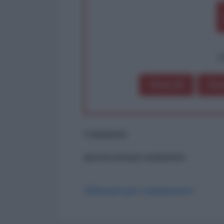
op
Dona 1€
Don
Commenti
ancora nessun commento
Abbonati per commentare