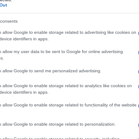
Out
juntos al llamado del Presidente Nicolás
ipar masivamente en la Segunda Consulta
consents
 2025, para escoger el proyecto comunal
o allow Google to enable storage related to advertising like cookies on
io a la población y seguir fortaleciendo…
evice identifiers in apps.
hiLoxrios
o allow my user data to be sent to Google for online advertising
as Comunas y los Movimientos
s.
ComunasVE_)
April 26, 2025
to allow Google to send me personalized advertising.
o allow Google to enable storage related to analytics like cookies on
evice identifiers in apps.
munali, definiti "colonna vertebrale della
ntrale nella democrazia bolivariana. Maduro ha
o allow Google to enable storage related to functionality of the website
are, sottolineando l’importanza di questa consulta
ubblici ai bisogni locali. Nel 2025 sono previste
o allow Google to enable storage related to personalization.
ando l’impegno del governo a rendere le comunità
o allow Google to enable storage related to security, including