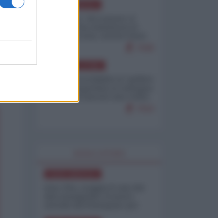
NORD-AMERICA
Il "mistero" dei numeri: il
governo Usa minimizza le
vittime in Iran, mentre fonti
interne...
7648
AMERICA LATINA
Dalla Convertibilità al "grillete
fiscal": l'Argentina si consegna
ai mercati (ancora una volta)
7618
WORLD AFFAIRS
NORD-AMERICA
Iran-USA, scoppia il caso dei
dati manipolati: il nuovo
metodo del Pentagono per
minimizzare le perdite