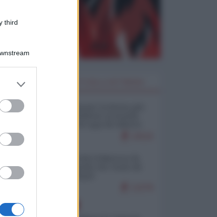
 third
Downstream
er and store
I PIÙ LETTI DELLA SETTIMANA
to grant or
ed purposes
Restare umani: la forma più
alta di ribellione al mondo
distopico di oggi (di Alberto
Bradanini)
19116
Ceuta: perché il Marocco fa
con noi quello che vuole (di
Alberto Negri)
12278
EUROPA