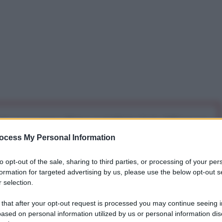
iti per sempre. Il tuo contributo fa la differenza:
mazione. L'ANTIDIPLOMATICO SEI ANCHE TU!
ocess My Personal Information
to opt-out of the sale, sharing to third parties, or processing of your per
a 5€
Dona 15€
Scegli importo
formation for targeted advertising by us, please use the below opt-out s
 selection.
 that after your opt-out request is processed you may continue seeing i
omenica 27 aprile 2025, la seconda Consulta
ased on personal information utilized by us or personal information dis