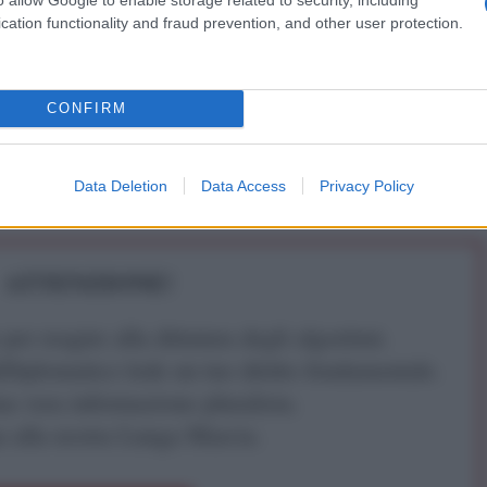
cation functionality and fraud prevention, and other user protection.
IDIPLOMATICO
stata registrata in data 08/09/2015 presso il Tribunale civile di
CONFIRM
gistro di stampa. Per ogni informazione, richiesta, consiglio e
ico.it
Data Deletion
Data Access
Privacy Policy
ATTENZIONE!
r reagire alla dittatura degli algoritmi.
iDiplomatico lede un tuo diritto fondamentale.
a vera informazione pluralista.
a alla nostra Lunga Marcia.