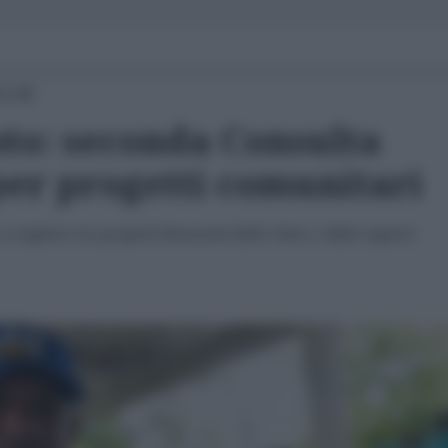
15:48
oto: seconda Consulta
per progetti comunitari
scegliere tra progetti finanziati dallo Stato e dalle regioni