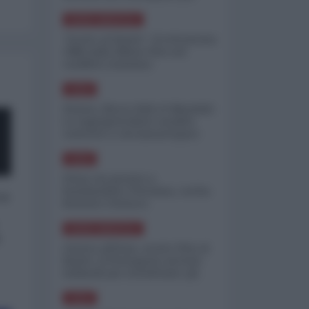
minimizzare le perdite
NORD-AMERICA
"Scorte al limite": il retroscena
CNN sulla difesa USA nel
conflitto iraniano
ASIA
Yemen, blocco Bab el-Mandab:
Le superpetroliere saudite
costrette a circumnavigare
l'Africa
ASIA
l'Iran era pronto a
bombardare l'Ucraina, cos'ha
 a
fermato l'attacco
NORD-AMERICA
o
Guerra all'Iran, scorte USA al
limite: il Pentagono investe
miliardi per ricostituire gli
arsenali
ASIA