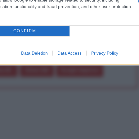
a alla nostra Lunga Marcia.
cation functionality and fraud prevention, and other user protection.
Abbonati!
CONFIRM
pure effettua una donazione
Data Deletion
Data Access
Privacy Policy
a 5€
Dona 15€
Scegli importo