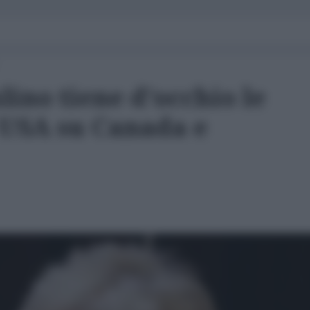
lino tiene d'occhio le
 USA su Canada e