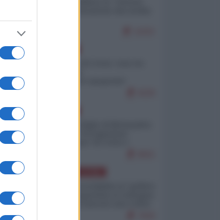
Quali sarebbero le “vittorie
ucraine” decantate dai media
italici?
11021
EUROPA
Invasione di Ceuta: cosa sta
accadendo
nell'enclave spagnola?
9226
EUROPA
Quando il figlio di Netanyahu
incitava "l'occupazione
musulmana" di Ceuta e
Melilla
8501
AMERICA LATINA
Dalla Convertibilità al "grillete
fiscal": l'Argentina si consegna
ai mercati (ancora una volta)
7830