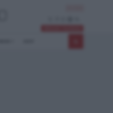
ACCEDI
Abbonati / Sostienici
NIONI
SHOP