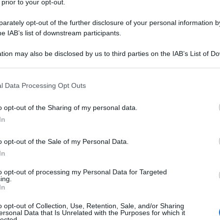
 prior to your opt-out.
 Peskov pur ritenendo che la questione faccia parte
rately opt-out of the further disclosure of your personal information by
he IAB’s list of downstream participants.
hington con Ottawa e Copenaghen, ha rivelato che
 i recenti sviluppi sulle rivendicazioni degli Stati
tion may also be disclosed by us to third parties on the IAB’s List of 
 that may further disclose it to other third parties.
 that this website/app uses one or more Google services and may gath
l Data Processing Opt Outs
ito, Peskov ha ricordato che "in effetti, tali
including but not limited to your visit or usage behaviour. You may click 
rte nelle relazioni bilaterali degli Stati Uniti con la
 to Google and its third-party tags to use your data for below specifi
o opt-out of the Sharing of my personal data.
ogle consent section.
In
le russo ha spiegato: "Stiamo seguendo da vicino
o opt-out of the Sale of my Personal Data.
In
e a Dio, non siamo ancora andati oltre le
to opt-out of processing my Personal Data for Targeted
ing.
In
niti Donald Trump, nei giorni scorsi ha ribadito, come
o opt-out of Collection, Use, Retention, Sale, and/or Sharing
ato, che la Groenlandia dovrebbe unirsi agli Stati
ersonal Data that Is Unrelated with the Purposes for which it
lected.