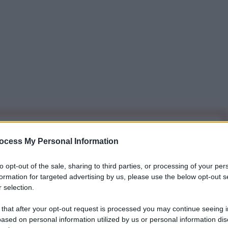
iti per sempre. Il tuo contributo fa la differenza:
ocess My Personal Information
mazione. L'ANTIDIPLOMATICO SEI ANCHE TU!
to opt-out of the sale, sharing to third parties, or processing of your per
formation for targeted advertising by us, please use the below opt-out s
a 5€
Dona 15€
Scegli importo
 selection.
 that after your opt-out request is processed you may continue seeing i
ased on personal information utilized by us or personal information dis