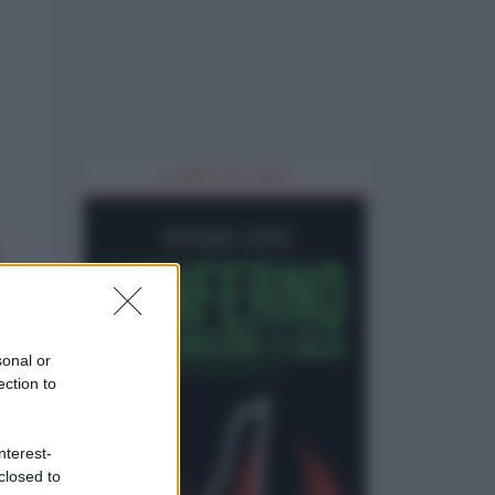
IL LIBRO DEL MESE
sonal or
ection to
nterest-
closed to