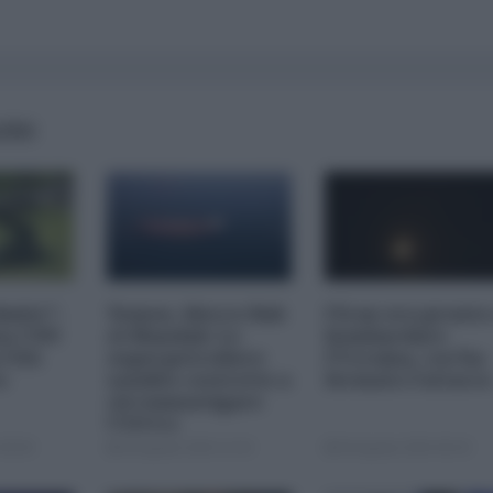
AIRS
imite":
Yemen, blocco Bab
l'Iran era pronto
na CNN
el-Mandab: Le
bombardare
a USA
superpetroliere
l'Ucraina, cos'ha
o
saudite costrette a
fermato l'attacc
circumnavigare
l'Africa
09:00
04 Agosto 2026 12:30
04 Agosto 2026 09:30