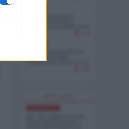
EUROPA
Mosca: le esercitazioni
nucleari di Germania e
Francia sono il preludio a una
guerra contro la Russia
7377
EUROPA
Petro accusa Netanyahu di
essere responsabile
"dell'invasione civile di Ceuta
da parte dei marocchini"
7053
WORLD AFFAIRS
NORD-AMERICA
Iran-USA, scoppia il caso dei
dati manipolati: il nuovo
metodo del Pentagono per