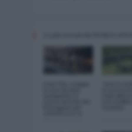
Le più recenti da WORLD AFF
Iran-USA, scoppia
"Scorte al l
il caso dei dati
il retrosce
manipolati: il
sulla difes
nuovo metodo del
nel conflitt
Pentagono per
iraniano
minimizzare le
perdite
05 Agosto 2026 09:00
05 Agosto 2026 