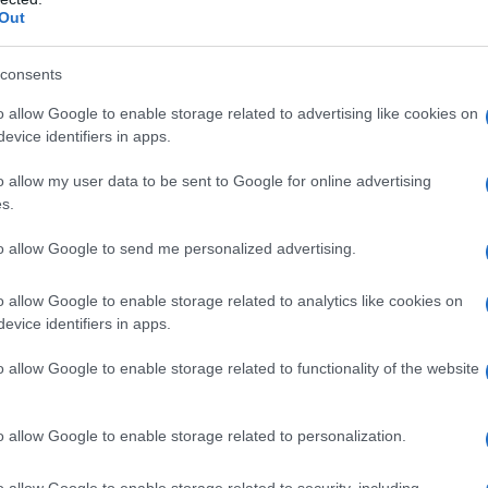
azionale e la protezione dalle minacce cinesi e russe.
Out
marca hanno respinto l'idea definendola ridicola.
consents
o allow Google to enable storage related to advertising like cookies on
IDIPLOMATICO
evice identifiers in apps.
stata registrata in data 08/09/2015 presso il Tribunale civile di
o allow my user data to be sent to Google for online advertising
gistro di stampa. Per ogni informazione, richiesta, consiglio e
s.
ico.it
to allow Google to send me personalized advertising.
o allow Google to enable storage related to analytics like cookies on
evice identifiers in apps.
ATTENZIONE!
o allow Google to enable storage related to functionality of the website
r reagire alla dittatura degli algoritmi.
iDiplomatico lede un tuo diritto fondamentale.
o allow Google to enable storage related to personalization.
a vera informazione pluralista.
o allow Google to enable storage related to security, including