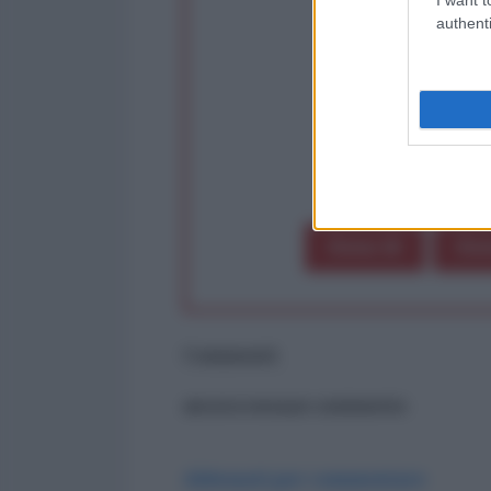
Partecip
authenti
op
Dona 1€
Don
Commenti
ancora nessun commento
Abbonati per commentare