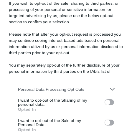
If you wish to opt-out of the sale, sharing to third parties, or
processing of your personal or sensitive information for
19 Luglio 2025 17:00
targeted advertising by us, please use the below opt-out
section to confirm your selection.
Please note that after your opt-out request is processed you
may continue seeing interest-based ads based on personal
information utilized by us or personal information disclosed to
third parties prior to your opt-out.
You may separately opt-out of the further disclosure of your
personal information by third parties on the IAB’s list of
downstream participants.
Personal Data Processing Opt Outs
This information may also be disclosed by us to third parties
on the IAB’s List of Downstream Participants that may further
Geopolitica del denaro: la corsa alla
I want to opt-out of the Sharing of my
disclose it to other third parties.
personal data.
sostituzione del dollaro
Opted In
Please note that this website/app uses one or more Google
services and may gather and store information including but
I want to opt-out of the Sale of my
Personal Data.
not limited to your visit or usage behaviour. You may click to
Opted In
grant or deny consent to Google and its third-party tags to