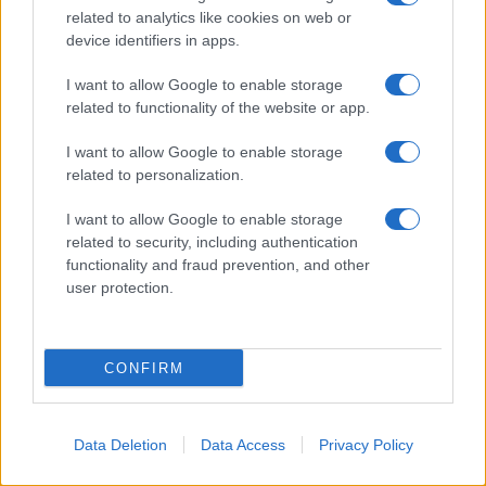
related to analytics like cookies on web or
device identifiers in apps.
I want to allow Google to enable storage
related to functionality of the website or app.
I want to allow Google to enable storage
related to personalization.
I want to allow Google to enable storage
related to security, including authentication
functionality and fraud prevention, and other
user protection.
IL LIBRO DEL MESE
CONFIRM
Data Deletion
Data Access
Privacy Policy