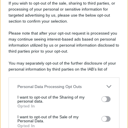
If you wish to opt-out of the sale, sharing to third parties, or
processing of your personal or sensitive information for
targeted advertising by us, please use the below opt-out
section to confirm your selection.
#
EDITORIALI
Please note that after your opt-out request is processed you
may continue seeing interest-based ads based on personal
information utilized by us or personal information disclosed to
third parties prior to your opt-out.
You may separately opt-out of the further disclosure of your
personal information by third parties on the IAB’s list of
downstream participants.
Cina, Russia e Iran, io ve l’avevo detto (di
Vito Petrocelli)
Personal Data Processing Opt Outs
This information may also be disclosed by us to third parties
07 Agosto 2026 18:00
on the IAB’s List of Downstream Participants that may further
I want to opt-out of the Sharing of my
disclose it to other third parties.
personal data.
Opted In
Please note that this website/app uses one or more Google
services and may gather and store information including but
I want to opt-out of the Sale of my
#
STORIA
IN
DIRETTA
Personal Data.
not limited to your visit or usage behaviour. You may click to
Opted In
grant or deny consent to Google and its third-party tags to