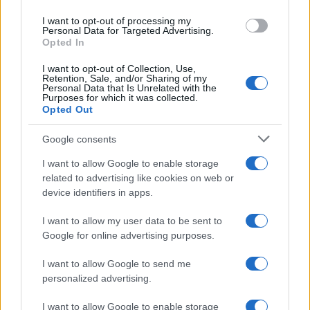
use your data for below specified purposes in below Google
di Loretta Napoleoni
I want to opt-out of processing my
consent section.
Personal Data for Targeted Advertising.
Opted In
I want to opt-out of Collection, Use,
Retention, Sale, and/or Sharing of my
Personal Data that Is Unrelated with the
Purposes for which it was collected.
"Black Rock non perde mai" – l'allarme di
Opted Out
Volpi sulla bolla tecnologica
Google consents
27 Giugno 2026 16:24
I want to allow Google to enable storage
related to advertising like cookies on web or
device identifiers in apps.
#
MONDISUD
I want to allow my user data to be sent to
Google for online advertising purposes.
di Fabrizio Verde
I want to allow Google to send me
personalized advertising.
I want to allow Google to enable storage