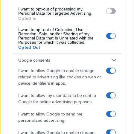
use your data for below specified purposes in below Google
I want to opt-out of processing my
consent section.
#
ECONOMIA
E
DINTORNI
Personal Data for Targeted Advertising.
Opted In
I want to opt-out of Collection, Use,
di Giuseppe Masala
Retention, Sale, and/or Sharing of my
Personal Data that Is Unrelated with the
Purposes for which it was collected.
Opted Out
Google consents
Gli Stati Uniti stanno perdendo “la Guerra
I want to allow Google to enable storage
Mondiale a pezzi”?
related to advertising like cookies on web or
device identifiers in apps.
25 Giugno 2026 10:00
I want to allow my user data to be sent to
Google for online advertising purposes.
#
EXODUS
I want to allow Google to send me
personalized advertising.
di Michelangelo Severgnini
I want to allow Google to enable storage