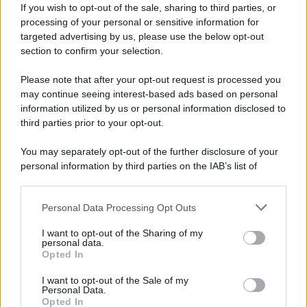
If you wish to opt-out of the sale, sharing to third parties, or
"Black Rock non perde mai" – l'allarme di
processing of your personal or sensitive information for
Volpi sulla bolla tecnologica
targeted advertising by us, please use the below opt-out
27 Giugno 2026 16:24
section to confirm your selection.
Please note that after your opt-out request is processed you
may continue seeing interest-based ads based on personal
#
MONDISUD
information utilized by us or personal information disclosed to
third parties prior to your opt-out.
di Fabrizio Verde
You may separately opt-out of the further disclosure of your
personal information by third parties on the IAB’s list of
downstream participants.
Personal Data Processing Opt Outs
This information may also be disclosed by us to third parties
on the IAB’s List of Downstream Participants that may further
Dalla Convertibilità al "grillete fiscal":
I want to opt-out of the Sharing of my
disclose it to other third parties.
l'Argentina si consegna ai mercati (ancora
personal data.
una volta)
Opted In
Please note that this website/app uses one or more Google
01 Agosto 2026 19:07
services and may gather and store information including but
I want to opt-out of the Sale of my
Personal Data.
not limited to your visit or usage behaviour. You may click to
Opted In
grant or deny consent to Google and its third-party tags to